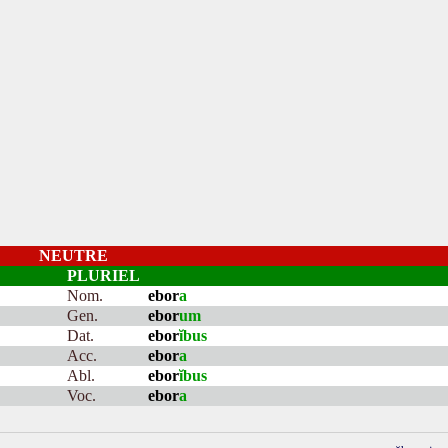
NEUTRE
PLURIEL
Nom.
ebor
a
Gen.
ebor
um
Dat.
ebor
ĭbus
Acc.
ebor
a
Abl.
ebor
ĭbus
Voc.
ebor
a