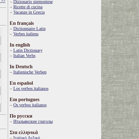
 >>
Dizionario piemontese
Ricette di cucina
Vacanze in Grecia
En français
Dictionnaire Latin
Verbes italiens
In english
Latin Dictionary
Italian Verbs
In Deutsch
Italienische Verben
En español
Los verbos italianos
Em portugues
Os verbos italianos
По русски
Итальянские глаголы
Στα ελληνικά
Ιταλικό Λεξικό