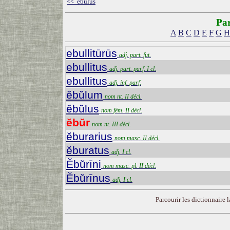
<< ĕbŭlus
Par
A
B
C
D
E
F
G
H
ebullitūrūs
adj. part. fut.
ebullitus
adj. part. parf. I cl.
ebullitus
adj. inf. parf.
ĕbŭlum
nom nt. II décl.
ĕbŭlus
nom fém. II décl.
ĕbŭr
nom nt. III décl.
ĕburarius
nom masc. II décl.
ĕburatus
adj. I cl.
Ĕbŭrīni
nom masc. pl. II décl.
Ĕbŭrīnus
adj. I cl.
Parcourir les dictionnaire la