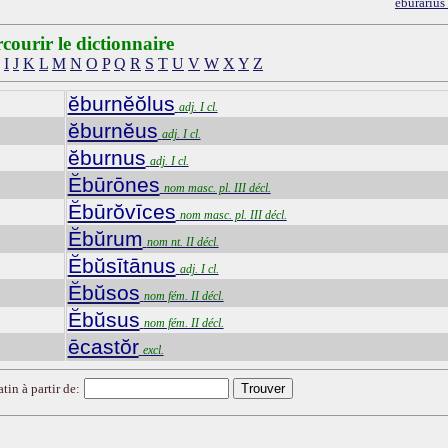
ĕburarius
courir le dictionnaire
I
J
K
L
M
N
O
P
Q
R
S
T
U
V
W
X
Y
Z
ĕburnĕŏlus
adj. I cl.
ĕburnĕus
adj. I cl.
ĕburnus
adj. I cl.
Ĕbūrōnes
nom masc. pl. III décl.
Ĕbūrŏvīces
nom masc. pl. III décl.
Ĕbŭrum
nom nt. II décl.
Ĕbŭsītānus
adj. I cl.
Ĕbŭsos
nom fém. II décl.
Ĕbŭsus
nom fém. II décl.
ēcastŏr
excl.
tin à partir de: