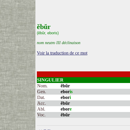
ĕbŭr
(ĕbŭr, eboris)
nom neutro III déclinaison
Voir la traduction de ce mot
SINGULIER
Nom.
ĕbŭr
Gen.
ebor
is
Dat.
ebor
i
Acc.
ĕbŭr
Abl.
ebor
e
Voc.
ĕbŭr