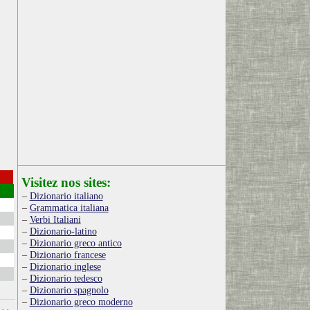
Visitez nos sites:
Dizionario italiano
Grammatica italiana
Verbi Italiani
Dizionario-latino
Dizionario greco antico
Dizionario francese
Dizionario inglese
Dizionario tedesco
Dizionario spagnolo
Dizionario greco moderno