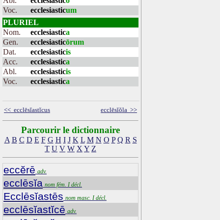
Abl.
ecclesiastic
o
Voc.
ecclesiastic
um
PLURIEL
Nom.
ecclesiastic
a
Gen.
ecclesiastic
ōrum
Dat.
ecclesiastic
is
Acc.
ecclesiastic
a
Abl.
ecclesiastic
is
Voc.
ecclesiastic
a
<< ecclēsĭastĭcus
ecclēsĭŏla >>
Parcourir le dictionnaire
A
B
C
D
E
F
G
H
I
J
K
L
M
N
O
P
Q
R
S
T
U
V
W
X
Y
Z
eccĕrē
adv.
ecclēsĭa
nom fém. I décl.
Ecclēsĭastēs
nom masc. I décl.
ecclēsĭastĭcē
adv.