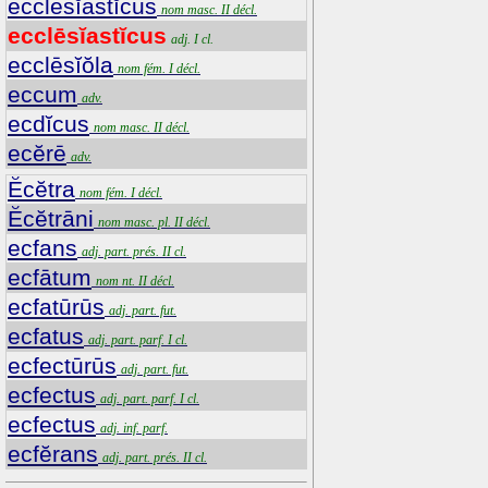
ecclēsĭastĭcus
nom masc. II décl.
ecclēsĭastĭcus
adj. I cl.
ecclēsĭŏla
nom fém. I décl.
eccum
adv.
ecdĭcus
nom masc. II décl.
ecĕrē
adv.
Ĕcĕtra
nom fém. I décl.
Ĕcĕtrāni
nom masc. pl. II décl.
ecfans
adj. part. prés. II cl.
ecfātum
nom nt. II décl.
ecfatūrūs
adj. part. fut.
ecfatus
adj. part. parf. I cl.
ecfectūrūs
adj. part. fut.
ecfectus
adj. part. parf. I cl.
ecfectus
adj. inf. parf.
ecfĕrans
adj. part. prés. II cl.