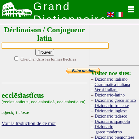
Grand
Dictionnaire
Déclinaison / Conjugueur
Latin
latin
Chercher dans les formes fléchies
Visitez nos sites:
Dizionario italiano
Grammatica italiana
Verbi Italiani
ecclēsĭastĭcus
Dizionario-latino
Dizionario greco antico
(ecclesiasticus, ecclesiastică, ecclesiasticum)
Dizionario francese
Dizionario inglese
adjectif I classe
Dizionario tedesco
Dizionario spagnolo
Voir la traduction de ce mot
Dizionario
greco moderno
Dizionario piemontese