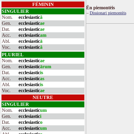
FÉMININ
Ën piemontèis
SINGULIER
Dissionari piemontèis
Nom.
ecclesiastic
ă
Gen.
ecclesiastic
ae
Dat.
ecclesiastic
ae
Acc.
ecclesiastic
am
Abl.
ecclesiastic
ā
Voc.
ecclesiastic
ă
PLURIEL
Nom.
ecclesiastic
ae
Gen.
ecclesiastic
ārum
Dat.
ecclesiastic
is
Acc.
ecclesiastic
as
Abl.
ecclesiastic
is
Voc.
ecclesiastic
ae
NEUTRE
SINGULIER
Nom.
ecclesiastic
um
Gen.
ecclesiastic
i
Dat.
ecclesiastic
o
Acc.
ecclesiastic
um