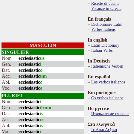
Ricette di cucina
Vacanze in Grecia
En français
Dictionnaire Latin
Verbes italiens
In english
MASCULIN
Latin Dictionary
Italian Verbs
SINGULIER
Nom.
ecclesiastic
us
In Deutsch
Gen.
ecclesiastic
i
Italienische Verben
Dat.
ecclesiastic
o
Acc.
ecclesiastic
um
En español
Abl.
ecclesiastic
o
Los verbos italianos
Voc.
ecclesiastic
e
Em portugues
PLURIEL
Os verbos italianos
Nom.
ecclesiastic
i
Gen.
ecclesiastic
ōrum
По русски
Dat.
ecclesiastic
is
Итальянские глаголы
Acc.
ecclesiastic
os
Στα ελληνικά
Abl.
ecclesiastic
is
Ιταλικό Λεξικό
Voc.
ecclesiastic
i