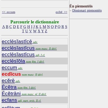
Ën piemontèis
Dissionari piemontèis
<< eccum
ecĕrē >>
Parcourir le dictionnaire
A
B
C
D
E
F
G
H
I
J
K
L
M
N
O
P
Q
R
S
T
U
V
W
X
Y
Z
ecclēsĭastĭcē
adv.
ecclēsĭastĭcus
nom masc. II décl.
ecclēsĭastĭcus
adj. I cl.
ecclēsĭŏla
nom fém. I décl.
eccum
adv.
ecdĭcus
nom masc. II décl.
ecĕrē
adv.
Ĕcĕtra
nom fém. I décl.
Ĕcĕtrāni
nom masc. pl. II décl.
ecfans
adj. part. prés. II cl.
ecfātum