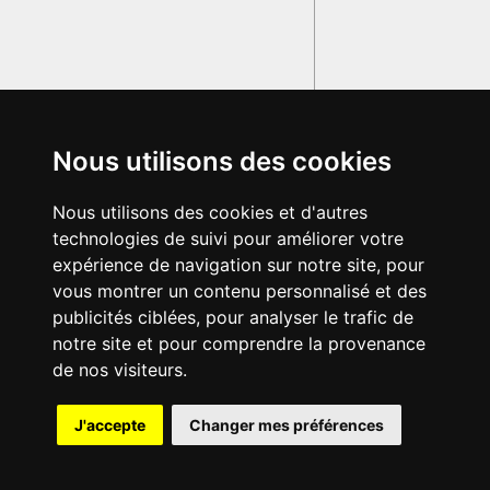
Nous utilisons des cookies
Nous utilisons des cookies et d'autres
technologies de suivi pour améliorer votre
expérience de navigation sur notre site, pour
vous montrer un contenu personnalisé et des
publicités ciblées, pour analyser le trafic de
notre site et pour comprendre la provenance
de nos visiteurs.
{{ID:ECDICUS100}}
J'accepte
Changer mes préférences
---CACHE---
© 2003-2029 - Tous droits réservés - Olivetti Media Communication
GRAND DICTIONNAIRE LATIN OLIVETTI
par M. Enrico
Olivetti et Mme Francesca Olivetti