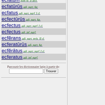
nom nt. II décl.
ecfatūrūs
adj. part. fut.
ecfatus
adj. part. parf. I cl.
ecfectūrūs
adj. part. fut.
ecfectus
adj. part. parf. I cl.
ecfectus
adj. inf. parf.
ecfĕrans
adj. part. prés. II cl.
ecferatūrūs
adj. part. fut.
ecfĕrātus
adj. part. parf. I cl.
ecferatus
adj. inf. parf.
Parcourir les dictionnaire latin à partir de: