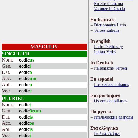
Ricette di cucina
Vacanze in Grecia
En français
Dictionnaire Latin
Verbes italiens
In english
MASCULIN
Latin Dictionary
Italian Verbs
SINGULIER
Nom.
ecdic
us
In Deutsch
Gen.
ecdic
i
Italienische Verben
Dat.
ecdic
o
Acc.
ecdic
um
En español
Abl.
ecdic
o
Los verbos italianos
Voc.
ecdic
e
Em portugues
PLURIEL
Os verbos italianos
Nom.
ecdic
i
Gen.
ecdic
ōrum
По русски
Dat.
ecdic
is
Итальянские глаголы
Acc.
ecdic
os
Στα ελληνικά
Abl.
ecdic
is
Ιταλικό Λεξικό
Voc.
ecdic
i