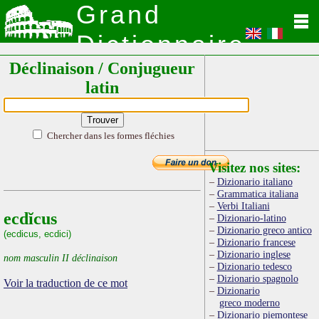
Grand
Dictionnaire
Déclinaison / Conjugueur
Latin
latin
Chercher dans les formes fléchies
Visitez nos sites:
Dizionario italiano
Grammatica italiana
Verbi Italiani
ecdĭcus
Dizionario-latino
Dizionario greco antico
(ecdicus, ecdici)
Dizionario francese
Dizionario inglese
nom masculin II déclinaison
Dizionario tedesco
Dizionario spagnolo
Voir la traduction de ce mot
Dizionario
greco moderno
Dizionario piemontese