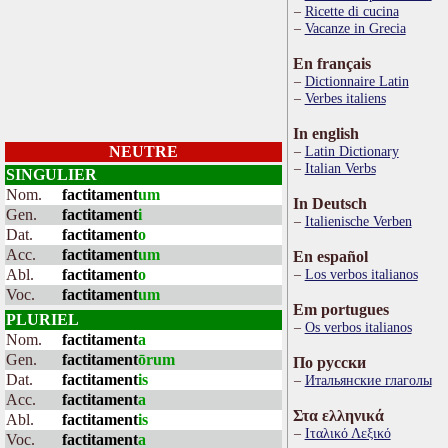
Ricette di cucina
Vacanze in Grecia
En français
Dictionnaire Latin
Verbes italiens
In english
NEUTRE
Latin Dictionary
Italian Verbs
SINGULIER
Nom.
factitament
um
In Deutsch
Gen.
factitament
i
Italienische Verben
Dat.
factitament
o
Acc.
factitament
um
En español
Abl.
factitament
o
Los verbos italianos
Voc.
factitament
um
Em portugues
PLURIEL
Os verbos italianos
Nom.
factitament
a
Gen.
factitament
ōrum
По русски
Dat.
factitament
is
Итальянские глаголы
Acc.
factitament
a
Στα ελληνικά
Abl.
factitament
is
Ιταλικό Λεξικό
Voc.
factitament
a