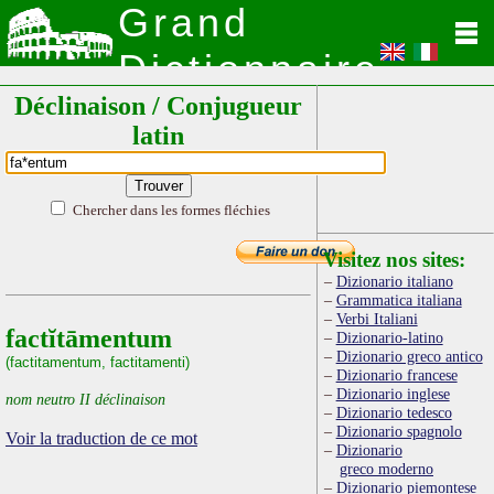
Grand
Dictionnaire
Déclinaison / Conjugueur
Latin
latin
Chercher dans les formes fléchies
Visitez nos sites:
Dizionario italiano
Grammatica italiana
Verbi Italiani
factĭtāmentum
Dizionario-latino
Dizionario greco antico
(factitamentum, factitamenti)
Dizionario francese
Dizionario inglese
nom neutro II déclinaison
Dizionario tedesco
Dizionario spagnolo
Voir la traduction de ce mot
Dizionario
greco moderno
Dizionario piemontese