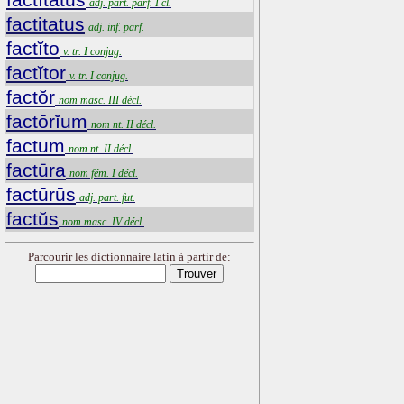
adj. part. parf. I cl.
factitatus
adj. inf. parf.
factĭto
v. tr. I conjug.
factĭtor
v. tr. I conjug.
factŏr
nom masc. III décl.
factōrĭum
nom nt. II décl.
factum
nom nt. II décl.
factūra
nom fém. I décl.
factūrūs
adj. part. fut.
factŭs
nom masc. IV décl.
Parcourir les dictionnaire latin à partir de: