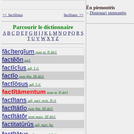
Ën piemontèis
Dissionari piemontèis
<< factĭōsus
factĭtans >>
Parcourir le dictionnaire
A
B
C
D
E
F
G
H
I
J
K
L
M
N
O
P
Q
R
S
T
U
V
W
X
Y
Z
făcĭtergĭum
nom nt. II décl.
factĕŏn
excl.
factīcĭus
adj. I cl.
factĭo
nom fém. III décl.
factĭōsus
adj. I cl.
factĭtāmentum
nom nt. II décl.
factĭtans
adj. part. prés. II cl.
factĭtātĭo
nom fém. III décl.
factĭtātŏr
nom masc. III décl.
factitatūrūs
adj. part. fut.
factĭtātus