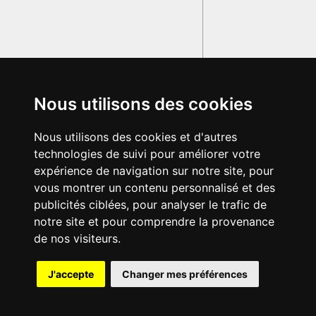
Nous utilisons des cookies
Nous utilisons des cookies et d'autres
technologies de suivi pour améliorer votre
expérience de navigation sur notre site, pour
vous montrer un contenu personnalisé et des
publicités ciblées, pour analyser le trafic de
notre site et pour comprendre la provenance
de nos visiteurs.
{{ID:FACTITAMENTUM100}}
J'accepte
Changer mes préférences
---CACHE---
© 2003-2029 - Tous droits réservés - Olivetti Media Communication
GRAND DICTIONNAIRE LATIN OLIVETTI
par M. Enrico
Olivetti et Mme Francesca Olivetti