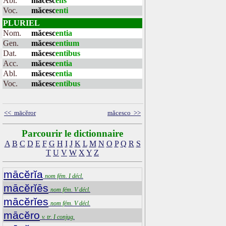
Abl.
măcesc
ens
Voc.
măcesc
enti
PLURIEL
Nom.
măcesc
entia
Gen.
măcesc
entium
Dat.
măcesc
entibus
Acc.
măcesc
entia
Abl.
măcesc
entia
Voc.
măcesc
entibus
<< mācĕror
măcesco >>
Parcourir le dictionnaire
A
B
C
D
E
F
G
H
I
J
K
L
M
N
O
P
Q
R
S
T
U
V
W
X
Y
Z
mācĕrĭa
nom fém. I décl.
mācĕrĭēs
nom fém. V décl.
mācĕrĭes
nom fém. V décl.
mācĕro
v. tr. I conjug.