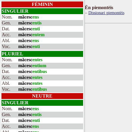
FÉMININ
Ën piemontèis
SINGULIER
Dissionari piemontèis
Nom.
măcesc
ens
Gen.
măcesc
entis
Dat.
măcesc
enti
Acc.
măcesc
entem
Abl.
măcesc
ens
Voc.
măcesc
enti
PLURIEL
Nom.
măcesc
entes
Gen.
măcesc
entium
Dat.
măcesc
entibus
Acc.
măcesc
entes
Abl.
măcesc
entes
Voc.
măcesc
entibus
NEUTRE
SINGULIER
Nom.
măcesc
ens
Gen.
măcesc
entis
Dat.
măcesc
enti
Acc.
măcesc
ens