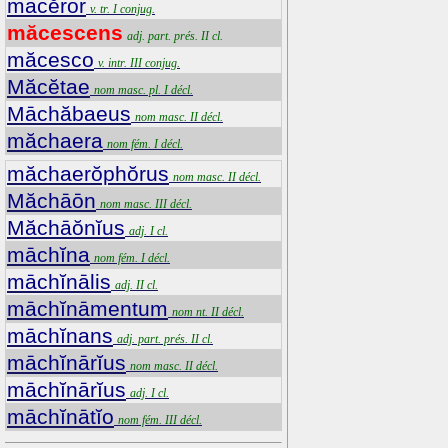
mācĕror
v. tr. I conjug.
măcescens
adj. part. prés. II cl.
măcesco
v. intr. III conjug.
Măcĕtae
nom masc. pl. I décl.
Māchăbaeus
nom masc. II décl.
măchaera
nom fém. I décl.
măchaerŏphŏrus
nom masc. II décl.
Măchāōn
nom masc. III décl.
Măchāŏnĭus
adj. I cl.
māchĭna
nom fém. I décl.
māchĭnālis
adj. II cl.
māchĭnāmentum
nom nt. II décl.
māchĭnans
adj. part. prés. II cl.
māchĭnārĭus
nom masc. II décl.
māchĭnārĭus
adj. I cl.
māchĭnātĭo
nom fém. III décl.