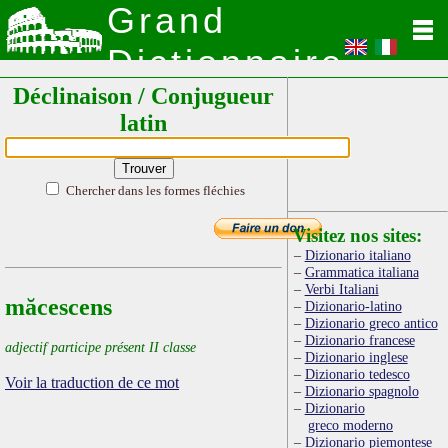
Grand
Dictionnaire
Déclinaison / Conjugueur
Latin
latin
Chercher dans les formes fléchies
Visitez nos sites:
Dizionario italiano
Grammatica italiana
Verbi Italiani
măcescens
Dizionario-latino
Dizionario greco antico
Dizionario francese
adjectif participe présent II classe
Dizionario inglese
Dizionario tedesco
Voir la traduction de ce mot
Dizionario spagnolo
Dizionario
greco moderno
Dizionario piemontese