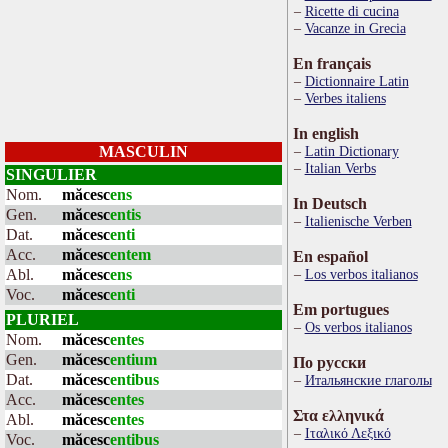
Ricette di cucina
Vacanze in Grecia
En français
Dictionnaire Latin
Verbes italiens
In english
MASCULIN
Latin Dictionary
Italian Verbs
SINGULIER
Nom.
măcesc
ens
In Deutsch
Gen.
măcesc
entis
Italienische Verben
Dat.
măcesc
enti
Acc.
măcesc
entem
En español
Abl.
măcesc
ens
Los verbos italianos
Voc.
măcesc
enti
Em portugues
PLURIEL
Os verbos italianos
Nom.
măcesc
entes
Gen.
măcesc
entium
По русски
Dat.
măcesc
entibus
Итальянские глаголы
Acc.
măcesc
entes
Στα ελληνικά
Abl.
măcesc
entes
Ιταλικό Λεξικό
Voc.
măcesc
entibus