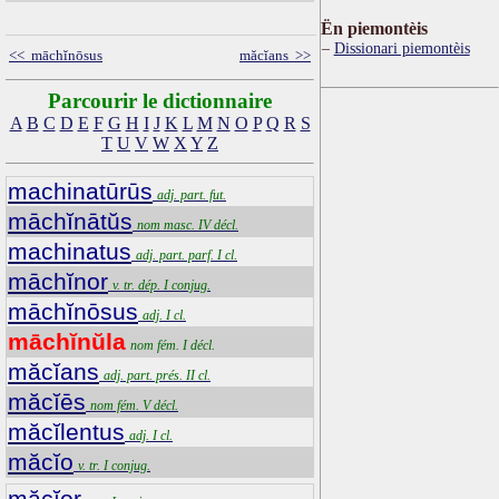
Ën piemontèis
Dissionari piemontèis
<< māchĭnōsus
măcĭans >>
Parcourir le dictionnaire
A
B
C
D
E
F
G
H
I
J
K
L
M
N
O
P
Q
R
S
T
U
V
W
X
Y
Z
machinatūrūs
adj. part. fut.
māchĭnātŭs
nom masc. IV décl.
machinatus
adj. part. parf. I cl.
māchĭnor
v. tr. dép. I conjug.
māchĭnōsus
adj. I cl.
māchĭnŭla
nom fém. I décl.
măcĭans
adj. part. prés. II cl.
măcĭēs
nom fém. V décl.
măcĭlentus
adj. I cl.
măcĭo
v. tr. I conjug.
măcĭor