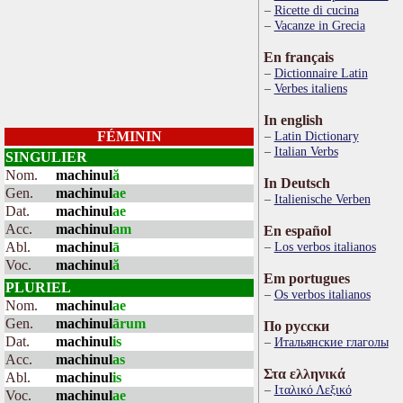
Ricette di cucina
Vacanze in Grecia
En français
Dictionnaire Latin
Verbes italiens
In english
FÉMININ
Latin Dictionary
Italian Verbs
SINGULIER
Nom.
machinul
ă
In Deutsch
Gen.
machinul
ae
Italienische Verben
Dat.
machinul
ae
Acc.
machinul
am
En español
Abl.
machinul
ā
Los verbos italianos
Voc.
machinul
ă
Em portugues
PLURIEL
Os verbos italianos
Nom.
machinul
ae
Gen.
machinul
ārum
По русски
Dat.
machinul
is
Итальянские глаголы
Acc.
machinul
as
Στα ελληνικά
Abl.
machinul
is
Ιταλικό Λεξικό
Voc.
machinul
ae