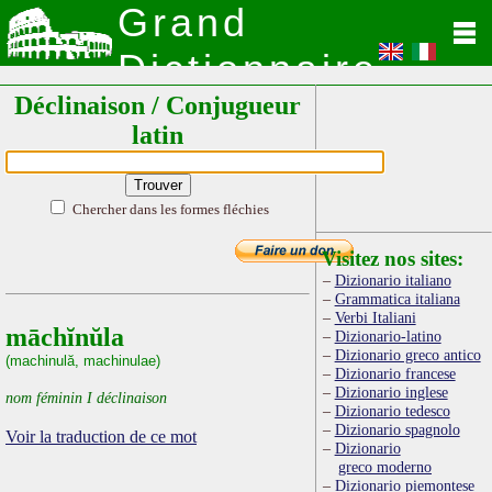
Grand
Dictionnaire
Déclinaison / Conjugueur
Latin
latin
Chercher dans les formes fléchies
Visitez nos sites:
Dizionario italiano
Grammatica italiana
Verbi Italiani
māchĭnŭla
Dizionario-latino
Dizionario greco antico
(machinulă, machinulae)
Dizionario francese
Dizionario inglese
nom féminin I déclinaison
Dizionario tedesco
Dizionario spagnolo
Voir la traduction de ce mot
Dizionario
greco moderno
Dizionario piemontese