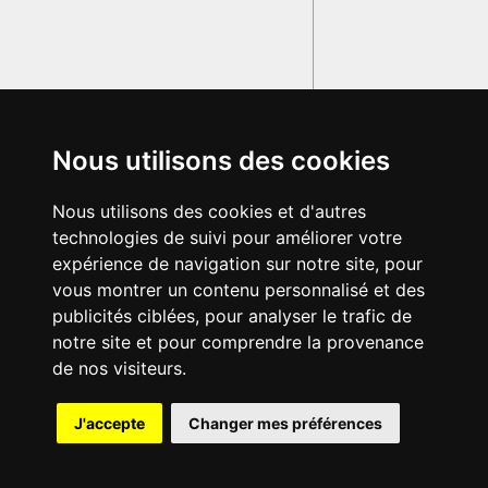
Nous utilisons des cookies
Nous utilisons des cookies et d'autres
technologies de suivi pour améliorer votre
expérience de navigation sur notre site, pour
vous montrer un contenu personnalisé et des
publicités ciblées, pour analyser le trafic de
notre site et pour comprendre la provenance
de nos visiteurs.
{{ID:MACHINULA100}}
J'accepte
Changer mes préférences
---CACHE---
© 2003-2029 - Tous droits réservés - Olivetti Media Communication
GRAND DICTIONNAIRE LATIN OLIVETTI
par M. Enrico
Olivetti et Mme Francesca Olivetti