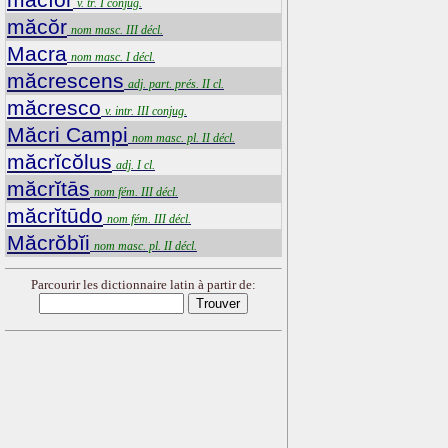
v. tr. I conjug.
măcŏr
nom masc. III décl.
Macra
nom masc. I décl.
măcrescens
adj. part. prés. II cl.
măcresco
v. intr. III conjug.
Măcri Campi
nom masc. pl. II décl.
măcrĭcŏlus
adj. I cl.
măcrĭtās
nom fém. III décl.
măcrĭtūdo
nom fém. III décl.
Măcrŏbĭi
nom masc. pl. II décl.
Parcourir les dictionnaire latin à partir de: