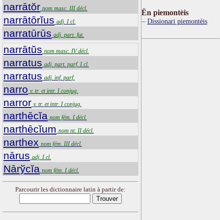
narrātŏr
nom masc. III décl.
Ën piemontèis
narrātōrĭus
Dissionari piemontèis
adj. I cl.
narratūrūs
adj. part. fut.
narrātŭs
nom masc. IV décl.
narratus
adj. part. parf. I cl.
narratus
adj. inf. parf.
narro
v. tr. et intr. I conjug.
narror
v. tr. et intr. I conjug.
narthēcĭa
nom fém. I décl.
narthēcĭum
nom nt. II décl.
narthex
nom fém. III décl.
nārus
adj. I cl.
Nārўcĭa
nom fém. I décl.
Parcourir les dictionnaire latin à partir de: