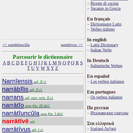
Ricette di cucina
Vacanze in Grecia
En français
Dictionnaire Latin
Verbes italiens
In english
Latin Dictionary
<< narrātĭuncŭla
narrātīvus >>
Italian Verbs
Parcourir le dictionnaire
In Deutsch
A
B
C
D
E
F
G
H
I
J
K
L
M
N
O
P
Q
R
S
Italienische Verben
T
U
V
W
X
Y
Z
En español
Narnĭensis
Los verbos italianos
adj. II cl.
narrābĭlis
adj. II cl.
Em portugues
narrans
Os verbos italianos
adj. part. prés. II cl.
narrātĭo
nom fém. III décl.
По русски
narrātĭuncŭla
Итальянские глаголы
nom fém. I décl.
narrātīvē
adv.
Στα ελληνικά
narrātīvus
Ιταλικό Λεξικό
adj. I cl.