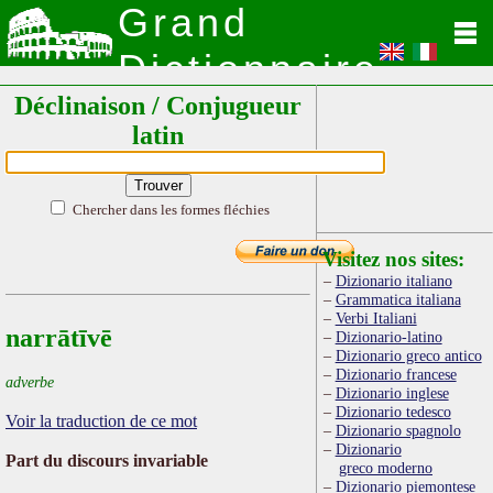
Grand
Dictionnaire
Déclinaison / Conjugueur
Latin
latin
Chercher dans les formes fléchies
Visitez nos sites:
Dizionario italiano
Grammatica italiana
Verbi Italiani
narrātīvē
Dizionario-latino
Dizionario greco antico
Dizionario francese
adverbe
Dizionario inglese
Dizionario tedesco
Voir la traduction de ce mot
Dizionario spagnolo
Dizionario
Part du discours invariable
greco moderno
Dizionario piemontese