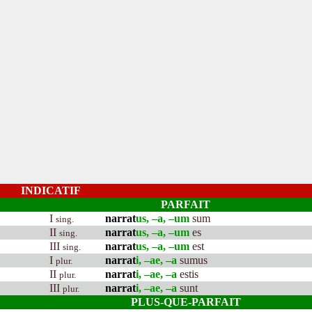
INDICATIF
PARFAIT
I
narrat
us, –a, –um
sum
sing.
II
narrat
us, –a, –um
es
sing.
III
narrat
us, –a, –um
est
sing.
I
narrat
i, –ae, –a
sumus
plur.
II
narrat
i, –ae, –a
estis
plur.
III
narrat
i, –ae, –a
sunt
plur.
PLUS-QUE-PARFAIT