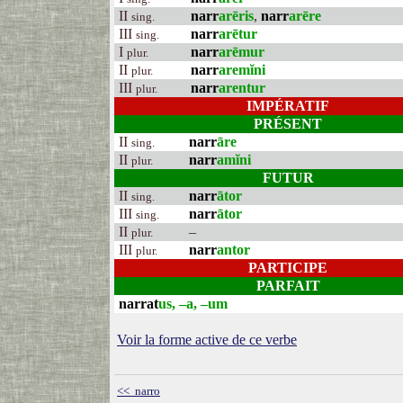
II
narr
arēris
,
narr
arēre
sing.
III
narr
arētur
sing.
I
narr
arēmur
plur.
II
narr
aremĭni
plur.
III
narr
arentur
plur.
IMPÉRATIF
PRÉSENT
II
narr
āre
sing.
II
narr
amĭni
plur.
FUTUR
II
narr
ātor
sing.
III
narr
ātor
sing.
II
–
plur.
III
narr
antor
plur.
PARTICIPE
PARFAIT
narrat
us, –a, –um
Voir la forme active de ce verbe
<< narro