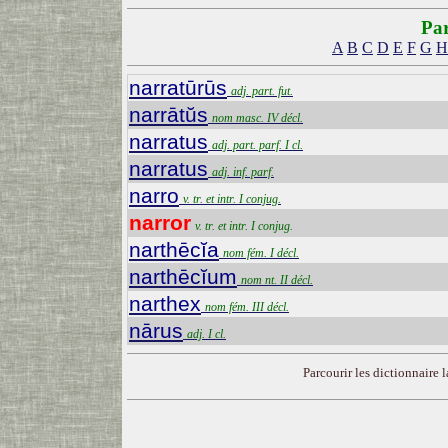
Par
A
B
C
D
E
F
G
H
narratūrūs
adj. part. fut.
narrātŭs
nom masc. IV décl.
narratus
adj. part. parf. I cl.
narratus
adj. inf. parf.
narro
v. tr. et intr. I conjug.
narror
v. tr. et intr. I conjug.
narthēcĭa
nom fém. I décl.
narthēcĭum
nom nt. II décl.
narthex
nom fém. III décl.
nārus
adj. I cl.
Parcourir les dictionnaire la