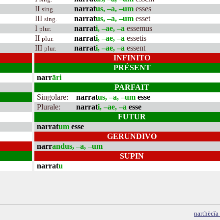
II
narrat
us, –a, –um
esses
sing.
III
narrat
us, –a, –um
esset
sing.
I
narrat
i, –ae, –a
essemus
plur.
II
narrat
i, –ae, –a
essetis
plur.
III
narrat
i, –ae, –a
essent
plur.
INFINITO
PRÉSENT
narr
āri
PARFAIT
Singolare:
narrat
us, –a, –um
esse
Plurale:
narrat
i, –ae, –a
esse
FUTUR
narrat
um
esse
GERUNDIVO
narr
andus, –a, –um
SUPIN
narrat
u
narthēcĭa