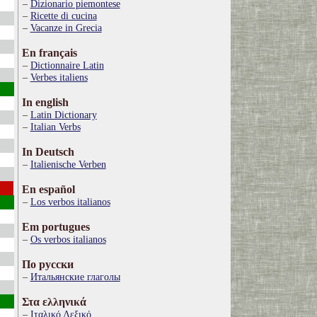
Dizionario piemontese
Ricette di cucina
Vacanze in Grecia
En français
Dictionnaire Latin
Verbes italiens
In english
Latin Dictionary
Italian Verbs
In Deutsch
Italienische Verben
En español
Los verbos italianos
Em portugues
Os verbos italianos
По русски
Итальянские глаголы
Στα ελληνικά
Ιταλικό Λεξικό