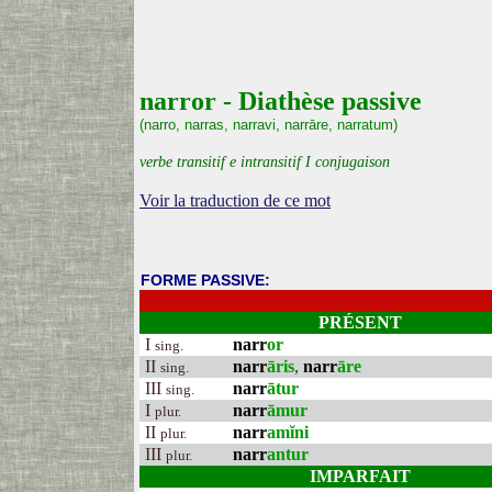
narror - Diathèse passive
(narro, narras, narravi, narrāre, narratum)
verbe transitif e intransitif I conjugaison
Voir la traduction de ce mot
FORME PASSIVE:
PRÉSENT
I
narr
or
sing.
II
narr
āris
,
narr
āre
sing.
III
narr
ātur
sing.
I
narr
āmur
plur.
II
narr
amĭni
plur.
III
narr
antur
plur.
IMPARFAIT