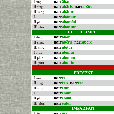
I
narr
ābar
sing.
II
narr
abāris
,
narr
abāre
sing.
III
narr
abātur
sing.
I
narr
abāmur
plur.
II
narr
abamĭni
plur.
III
narr
abantur
plur.
FUTUR SIMPLE
I
narr
ābor
sing.
II
narr
abĕris
,
narr
abĕre
sing.
III
narr
abĭtur
sing.
I
narr
abĭmur
plur.
II
narr
abimĭni
plur.
III
narr
abuntur
plur.
PRÉSENT
I
narr
er
sing.
II
narr
ēris
,
narr
ēre
sing.
III
narr
ētur
sing.
I
narr
ēmur
plur.
II
narr
emĭni
plur.
III
narr
entur
plur.
IMPARFAIT
I
narr
ārer
sing.