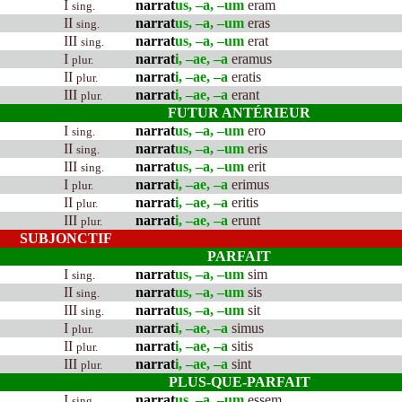
I
narrat
us, –a, –um
eram
sing.
II
narrat
us, –a, –um
eras
sing.
III
narrat
us, –a, –um
erat
sing.
I
narrat
i, –ae, –a
eramus
plur.
II
narrat
i, –ae, –a
eratis
plur.
III
narrat
i, –ae, –a
erant
plur.
FUTUR ANTÉRIEUR
I
narrat
us, –a, –um
ero
sing.
II
narrat
us, –a, –um
eris
sing.
III
narrat
us, –a, –um
erit
sing.
I
narrat
i, –ae, –a
erimus
plur.
II
narrat
i, –ae, –a
eritis
plur.
III
narrat
i, –ae, –a
erunt
plur.
SUBJONCTIF
PARFAIT
I
narrat
us, –a, –um
sim
sing.
II
narrat
us, –a, –um
sis
sing.
III
narrat
us, –a, –um
sit
sing.
I
narrat
i, –ae, –a
simus
plur.
II
narrat
i, –ae, –a
sitis
plur.
III
narrat
i, –ae, –a
sint
plur.
PLUS-QUE-PARFAIT
I
narrat
us, –a, –um
essem
sing.