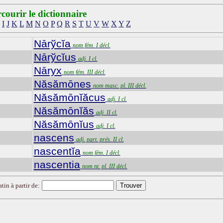
courir le dictionnaire
I
J
K
L
M
N
O
P
Q
R
S
T
U
V
W
X
Y
Z
Nārўcĭa
nom fém. I décl.
Nārўcĭus
adj. I cl.
Nāryx
nom fém. III décl.
Năsămōnes
nom masc. pl. III décl.
Năsămōnĭăcus
adj. I cl.
Năsămōnĭăs
adj. II cl.
Năsămōnĭus
adj. I cl.
nascens
adj. part. prés. II cl.
nascentĭa
nom fém. I décl.
nascentia
nom nt. pl. III décl.
tin à partir de: