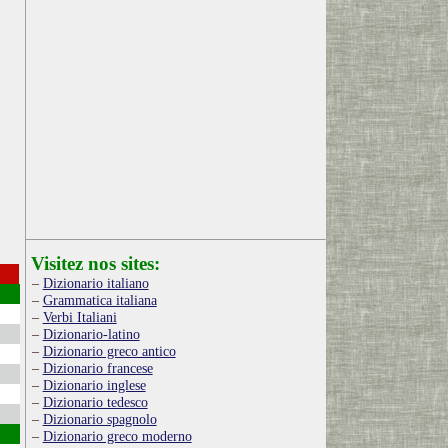
Visitez nos sites:
Dizionario italiano
Grammatica italiana
Verbi Italiani
Dizionario-latino
Dizionario greco antico
Dizionario francese
Dizionario inglese
Dizionario tedesco
Dizionario spagnolo
Dizionario greco moderno