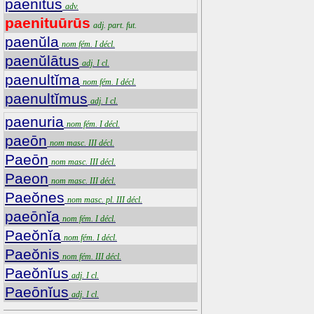
paenitus
adv.
paenituūrūs
adj. part. fut.
paenŭla
nom fém. I décl.
paenŭlātus
adj. I cl.
paenultĭma
nom fém. I décl.
paenultĭmus
adj. I cl.
paenuria
nom fém. I décl.
paeōn
nom masc. III décl.
Paeōn
nom masc. III décl.
Paeon
nom masc. III décl.
Paeŏnes
nom masc. pl. III décl.
paeōnĭa
nom fém. I décl.
Paeŏnĭa
nom fém. I décl.
Paeŏnis
nom fém. III décl.
Paeŏnĭus
adj. I cl.
Paeōnĭus
adj. I cl.