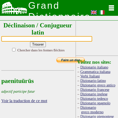
Grand
Dictionnaire
Déclinaison / Conjugueur
Latin
latin
Chercher dans les formes fléchies
Visitez nos sites:
Dizionario italiano
Grammatica italiana
Verbi Italiani
paenituūrūs
Dizionario-latino
Dizionario greco antico
Dizionario francese
adjectif participe futur
Dizionario inglese
Dizionario tedesco
Voir la traduction de ce mot
Dizionario spagnolo
Dizionario
greco moderno
Dizionario piemontese