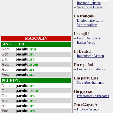
Ricette di cucina
Vacanze in Grecia
En français
Dictionnaire Latin
Verbes italiens
In english
MASCULIN
Latin Dictionary
Italian Verbs
SINGULIER
Nom.
paenitu
urus
In Deutsch
Gen.
paenitu
uri
Italienische Verben
Dat.
paenitu
uro
Acc.
paenitu
urum
En español
Abl.
paenitu
ure
Los verbos italianos
Voc.
paenitu
uro
Em portugues
PLURIEL
Os verbos italianos
Nom.
paenitu
uri
Gen.
paenitu
orum
По русски
Dat.
paenitu
uris
Итальянские глаголы
Acc.
paenitu
uros
Στα ελληνικά
Abl.
paenitu
uri
Ιταλικό Λεξικό
Voc.
paenitu
uris