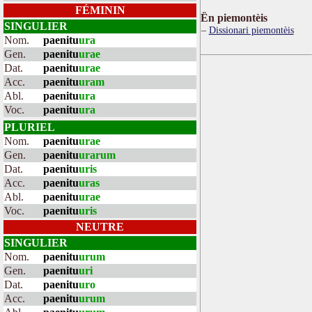
FÉMININ
Ën piemontèis
SINGULIER
Dissionari piemontèis
Nom.
paenitu
ura
Gen.
paenitu
urae
Dat.
paenitu
urae
Acc.
paenitu
uram
Abl.
paenitu
ura
Voc.
paenitu
ura
PLURIEL
Nom.
paenitu
urae
Gen.
paenitu
urarum
Dat.
paenitu
uris
Acc.
paenitu
uras
Abl.
paenitu
urae
Voc.
paenitu
uris
NEUTRE
SINGULIER
Nom.
paenitu
urum
Gen.
paenitu
uri
Dat.
paenitu
uro
Acc.
paenitu
urum