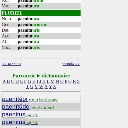
Abl.
paenitu
urum
Voc.
paenitu
uro
PLURIEL
Nom.
paenitu
ura
Gen.
paenitu
urorum
Dat.
paenitu
uris
Acc.
paenitu
ura
Abl.
paenitu
ura
Voc.
paenitu
uris
<< paenitus
paenŭla >>
Parcourir le dictionnaire
A
B
C
D
E
F
G
H
I
J
K
L
M
N
O
P
Q
R
S
T
U
V
W
X
Y
Z
paenĭtĕor
v. tr. et intr. II conjug.
paenĭtūdo
nom fém. III décl.
paenitus
adj. I cl.
paenitus
adj. I cl.