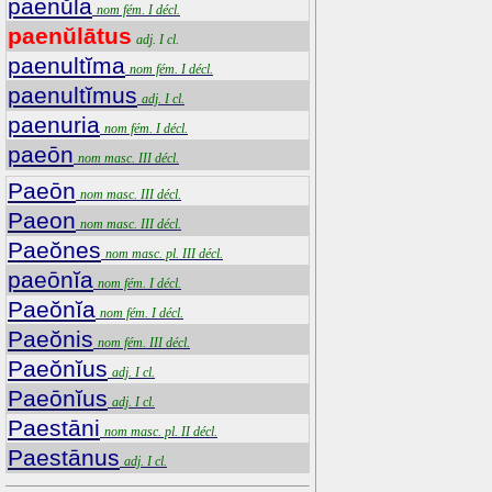
paenŭla
nom fém. I décl.
paenŭlātus
adj. I cl.
paenultĭma
nom fém. I décl.
paenultĭmus
adj. I cl.
paenuria
nom fém. I décl.
paeōn
nom masc. III décl.
Paeōn
nom masc. III décl.
Paeon
nom masc. III décl.
Paeŏnes
nom masc. pl. III décl.
paeōnĭa
nom fém. I décl.
Paeŏnĭa
nom fém. I décl.
Paeŏnis
nom fém. III décl.
Paeŏnĭus
adj. I cl.
Paeōnĭus
adj. I cl.
Paestāni
nom masc. pl. II décl.
Paestānus
adj. I cl.