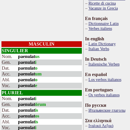
Ricette di cucina
Vacanze in Grecia
En français
Dictionnaire Latin
Verbes italiens
In english
MASCULIN
Latin Dictionary
Italian Verbs
SINGULIER
Nom.
paenulat
us
In Deutsch
Gen.
paenulat
i
Italienische Verben
Dat.
paenulat
o
Acc.
paenulat
um
En español
Abl.
paenulat
o
Los verbos italianos
Voc.
paenulat
e
Em portugues
PLURIEL
Os verbos italianos
Nom.
paenulat
i
Gen.
paenulat
ōrum
По русски
Dat.
paenulat
is
Итальянские глаголы
Acc.
paenulat
os
Στα ελληνικά
Abl.
paenulat
is
Ιταλικό Λεξικό
Voc.
paenulat
i