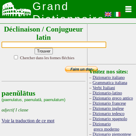
Grand
Dictionnaire
Déclinaison / Conjugueur
Latin
latin
Chercher dans les formes fléchies
Visitez nos sites:
Dizionario italiano
Grammatica italiana
Verbi Italiani
paenŭlātus
Dizionario-latino
Dizionario greco antico
(paenulatus, paenulată, paenulatum)
Dizionario francese
Dizionario inglese
adjectif I classe
Dizionario tedesco
Dizionario spagnolo
Voir la traduction de ce mot
Dizionario
greco moderno
Dizionario piemontese