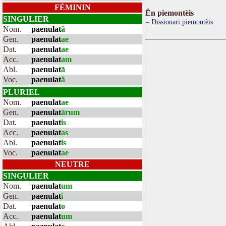
FÉMININ
Ën piemontèis
SINGULIER
Dissionari piemontèis
Nom.
paenulat
ă
Gen.
paenulat
ae
Dat.
paenulat
ae
Acc.
paenulat
am
Abl.
paenulat
ā
Voc.
paenulat
ă
PLURIEL
Nom.
paenulat
ae
Gen.
paenulat
ārum
Dat.
paenulat
is
Acc.
paenulat
as
Abl.
paenulat
is
Voc.
paenulat
ae
NEUTRE
SINGULIER
Nom.
paenulat
um
Gen.
paenulat
i
Dat.
paenulat
o
Acc.
paenulat
um