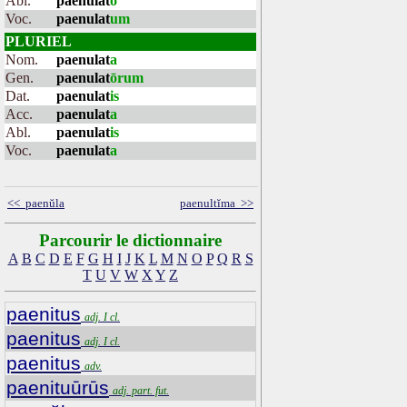
Abl.
paenulat
o
Voc.
paenulat
um
PLURIEL
Nom.
paenulat
a
Gen.
paenulat
ōrum
Dat.
paenulat
is
Acc.
paenulat
a
Abl.
paenulat
is
Voc.
paenulat
a
<< paenŭla
paenultĭma >>
Parcourir le dictionnaire
A
B
C
D
E
F
G
H
I
J
K
L
M
N
O
P
Q
R
S
T
U
V
W
X
Y
Z
paenitus
adj. I cl.
paenitus
adj. I cl.
paenitus
adv.
paenituūrūs
adj. part. fut.