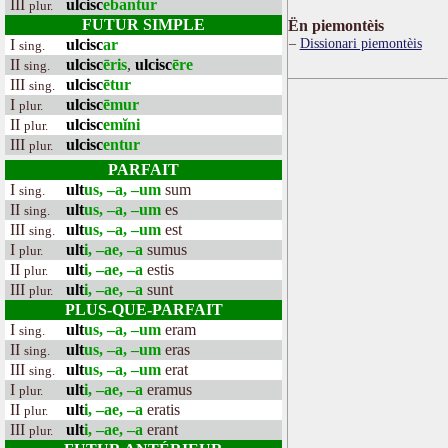
III
ulcisc
ebantur
plur.
FUTUR SIMPLE
Ën piemontèis
Dissionari piemontèis
I
ulcisc
ar
sing.
II
ulcisc
ēris
,
ulcisc
ēre
sing.
III
ulcisc
ētur
sing.
I
ulcisc
ēmur
plur.
II
ulcisc
emĭni
plur.
III
ulcisc
entur
plur.
PARFAIT
I
ult
us, –a, –um
sum
sing.
II
ult
us, –a, –um
es
sing.
III
ult
us, –a, –um
est
sing.
I
ult
i, –ae, –a
sumus
plur.
II
ult
i, –ae, –a
estis
plur.
III
ult
i, –ae, –a
sunt
plur.
PLUS-QUE-PARFAIT
I
ult
us, –a, –um
eram
sing.
II
ult
us, –a, –um
eras
sing.
III
ult
us, –a, –um
erat
sing.
I
ult
i, –ae, –a
eramus
plur.
II
ult
i, –ae, –a
eratis
plur.
III
ult
i, –ae, –a
erant
plur.