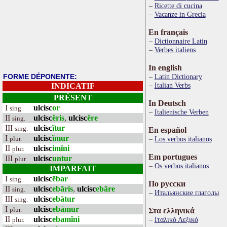
Ricette di cucina
Vacanze in Grecia
En français
Dictionnaire Latin
Verbes italiens
In english
FORME DÉPONENTE:
Latin Dictionary
Italian Verbs
INDICATIF
PRÉSENT
In Deutsch
I
ulcisc
or
sing.
Italienische Verben
II
ulcisc
ĕris
,
ulcisc
ĕre
sing.
III
ulcisc
ĭtur
sing.
En español
I
ulcisc
ĭmur
plur.
Los verbos italianos
II
ulcisc
imĭni
plur.
Em portugues
III
ulcisc
untur
plur.
Os verbos italianos
IMPARFAIT
I
ulcisc
ēbar
sing.
По русски
II
ulcisc
ebāris
,
ulcisc
ebāre
sing.
Итальянские глаголы
III
ulcisc
ebātur
sing.
I
ulcisc
ebāmur
plur.
Στα ελληνικά
II
ulcisc
ebamĭni
Ιταλικό Λεξικό
plur.