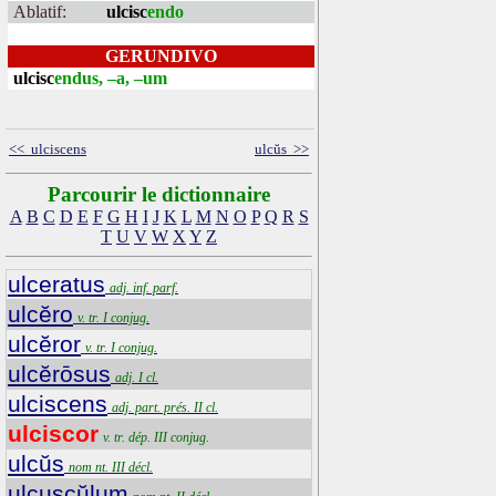
Ablatif:
ulcisc
endo
GERUNDIVO
ulcisc
endus, –a, –um
<< ulciscens
ulcŭs >>
Parcourir le dictionnaire
A
B
C
D
E
F
G
H
I
J
K
L
M
N
O
P
Q
R
S
T
U
V
W
X
Y
Z
ulceratus
adj. inf. parf.
ulcĕro
v. tr. I conjug.
ulcĕror
v. tr. I conjug.
ulcĕrōsus
adj. I cl.
ulciscens
adj. part. prés. II cl.
ulciscor
v. tr. dép. III conjug.
ulcŭs
nom nt. III décl.
ulcuscŭlum