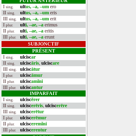
FUTUR ANTÉRIEUR
I
ult
us, –a, –um
ero
sing.
II
ult
us, –a, –um
eris
sing.
III
ult
us, –a, –um
erit
sing.
I
ult
i, –ae, –a
erimus
plur.
II
ult
i, –ae, –a
eritis
plur.
III
ult
i, –ae, –a
erunt
plur.
SUBJONCTIF
PRÉSENT
I
ulcisc
ar
sing.
II
ulcisc
āris
,
ulcisc
are
sing.
III
ulcisc
ātur
sing.
I
ulcisc
āmur
plur.
II
ulcisc
amĭni
plur.
III
ulcisc
antur
plur.
IMPARFAIT
I
ulcisc
ĕrer
sing.
II
ulcisc
erēris
,
ulcisc
erēre
sing.
III
ulcisc
erētur
sing.
I
ulcisc
erēmur
plur.
II
ulcisc
eremĭni
plur.
III
ulcisc
erentur
plur.