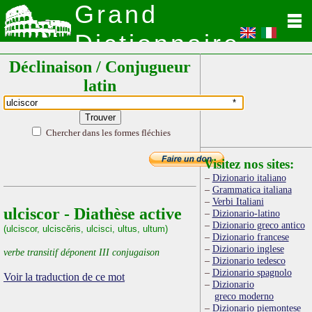
Grand
Dictionnaire
Déclinaison / Conjugueur
Latin
latin
Chercher dans les formes fléchies
Visitez nos sites:
Dizionario italiano
Grammatica italiana
Verbi Italiani
ulciscor - Diathèse active
Dizionario-latino
Dizionario greco antico
(ulciscor, ulciscĕris, ulcisci, ultus, ultum)
Dizionario francese
Dizionario inglese
verbe transitif déponent III conjugaison
Dizionario tedesco
Dizionario spagnolo
Voir la traduction de ce mot
Dizionario
greco moderno
Dizionario piemontese