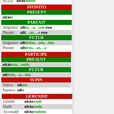
III
ulcisc
untor
plur.
INFINITO
PRÉSENT
ulcisc
i
PARFAIT
Singolare:
ult
us, –a, –um
esse
Plurale:
ult
i, –ae, –a
esse
FUTUR
Singolare:
ult
ūrūm, –am, –ūm
Plurale:
ult
ūros, –as, –a
PARTICIPE
PRÉSENT
ulcisc
ens, –entis
FUTUR
ult
ūrūs, –a, –ūm
SUPIN
Attivo:
ult
um
Passivo:
ult
u
GERUNDIF
Génitif:
ulcisc
endi
Datif:
ulcisc
endo
Accusatif:
ulcisc
endum