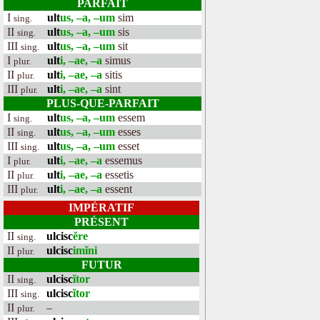
PARFAIT
I
ult
us, –a, –um
sim
sing.
II
ult
us, –a, –um
sis
sing.
III
ult
us, –a, –um
sit
sing.
I
ult
i, –ae, –a
simus
plur.
II
ult
i, –ae, –a
sitis
plur.
III
ult
i, –ae, –a
sint
plur.
PLUS-QUE-PARFAIT
I
ult
us, –a, –um
essem
sing.
II
ult
us, –a, –um
esses
sing.
III
ult
us, –a, –um
esset
sing.
I
ult
i, –ae, –a
essemus
plur.
II
ult
i, –ae, –a
essetis
plur.
III
ult
i, –ae, –a
essent
plur.
IMPÉRATIF
PRÉSENT
II
ulcisc
ĕre
sing.
II
ulcisc
imĭni
plur.
FUTUR
II
ulcisc
ĭtor
sing.
III
ulcisc
ĭtor
sing.
II
–
plur.