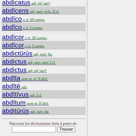
abdicatus
adj. inf. parf.
abdīcens
adj. part. prés. II cl.
abdīco
v. tr. III conjug.
abdĭco
v. tr. I conjug.
abdīcor
v. tr. III conjug.
abdĭcor
v. tr. I conjug.
abdictūrūs
adj. part. fut.
abdictus
adj. part. parf. I cl.
abdictus
adj. inf. parf.
abdĭta
nom nt. pl. II décl.
abdĭtē
adv.
abdĭtīvus
adj. I cl.
abdĭtum
nom nt. II décl.
abditūrūs
adj. part. fut.
Parcourir les dictionnaire latin à partir de: