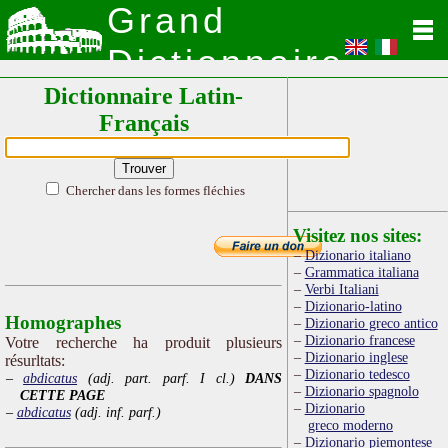
Grand
Dictionnaire
Dictionnaire Latin-
Latin
Français
Chercher dans les formes fléchies
Visitez nos sites:
Dizionario italiano
Grammatica italiana
Verbi Italiani
Dizionario-latino
Homographes
Dizionario greco antico
Dizionario francese
Votre recherche ha produit plusieurs
Dizionario inglese
résurltats:
Dizionario tedesco
abdicatus
(adj. part. parf. I cl.)
DANS
Dizionario spagnolo
CETTE PAGE
Dizionario
abdicatus
(adj. inf. parf.)
greco moderno
Dizionario piemontese