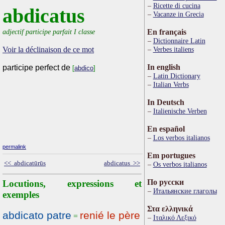
Ricette di cucina
abdicatus
Vacanze in Grecia
adjectif participe parfait I classe
En français
Dictionnaire Latin
Voir la déclinaison de ce mot
Verbes italiens
In english
participe perfect de
[
abdico
]
Latin Dictionary
Italian Verbs
In Deutsch
Italienische Verben
En español
Los verbos italianos
permalink
Em portugues
<< abdicatūrūs
abdicatus >>
Os verbos italianos
По русски
Locutions, expressions et
Итальянские глаголы
exemples
Στα ελληνικά
abdicato patre
renié le père
=
Ιταλικό Λεξικό