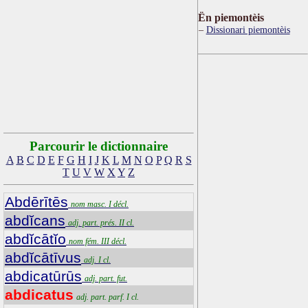
Ën piemontèis
Dissionari piemontèis
Parcourir le dictionnaire
A
B
C
D
E
F
G
H
I
J
K
L
M
N
O
P
Q
R
S
T
U
V
W
X
Y
Z
Abdērītēs
nom masc. I décl.
abdĭcans
adj. part. prés. II cl.
abdĭcātĭo
nom fém. III décl.
abdĭcātīvus
adj. I cl.
abdicatūrūs
adj. part. fut.
abdicatus
adj. part. parf. I cl.