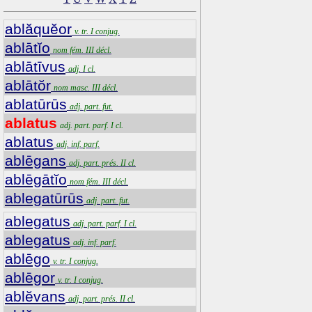
ablăquĕor
v. tr. I conjug.
ablātĭo
nom fém. III décl.
ablātīvus
adj. I cl.
ablātŏr
nom masc. III décl.
ablatūrūs
adj. part. fut.
ablatus
adj. part. parf. I cl.
ablatus
adj. inf. parf.
ablēgans
adj. part. prés. II cl.
ablēgātĭo
nom fém. III décl.
ablegatūrūs
adj. part. fut.
ablegatus
adj. part. parf. I cl.
ablegatus
adj. inf. parf.
ablēgo
v. tr. I conjug.
ablēgor
v. tr. I conjug.
ablĕvans
adj. part. prés. II cl.