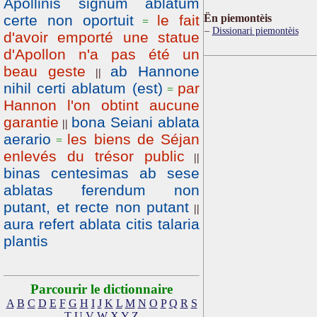
Apollinis signum ablatum
certe non oportuit
le fait
Ën piemontèis
=
Dissionari piemontèis
d'avoir emporté une statue
d'Apollon n'a pas été un
beau geste
ab Hannone
||
nihil certi ablatum (est)
par
=
Hannon l'on obtint aucune
garantie
bona Seiani ablata
||
aerario
les biens de Séjan
=
enlevés du trésor public
||
binas centesimas ab sese
ablatas ferendum non
putant, et recte non putant
||
aura refert ablata citis talaria
plantis
Parcourir le dictionnaire
A
B
C
D
E
F
G
H
I
J
K
L
M
N
O
P
Q
R
S
T
U
V
W
X
Y
Z