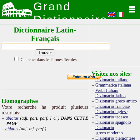
Grand
Dictionnaire
Dictionnaire Latin-
Latin
Français
Chercher dans les formes fléchies
Visitez nos sites:
Dizionario italiano
Grammatica italiana
Verbi Italiani
Dizionario-latino
Homographes
Dizionario greco antico
Dizionario francese
Votre recherche ha produit plusieurs
Dizionario inglese
résurltats:
Dizionario tedesco
ablatus
(adj. part. parf. I cl.)
DANS CETTE
Dizionario spagnolo
PAGE
Dizionario
ablatus
(adj. inf. parf.)
greco moderno
Dizionario piemontese