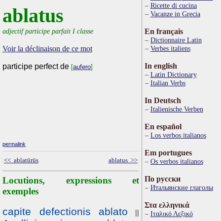
Ricette di cucina
ablatus
Vacanze in Grecia
adjectif participe parfait I classe
En français
Dictionnaire Latin
Voir la déclinaison de ce mot
Verbes italiens
In english
participe perfect de
[
aufero
]
Latin Dictionary
Italian Verbs
In Deutsch
Italienische Verben
En español
Los verbos italianos
permalink
Em portugues
<< ablatūrūs
ablatus >>
Os verbos italianos
По русски
Locutions, expressions et
Итальянские глаголы
exemples
Στα ελληνικά
capite defectionis ablato
||
Ιταλικό Λεξικό