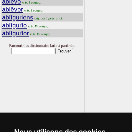
ablĕvo
v. tr. I conjug.
ablĕvor
v. tr. I conjug.
ablĭguriens
adj. part. prés. II cl.
ablĭgurĭo
v. tr. IV conjug.
ablĭgurĭor
v. tr. IV conjug.
Parcourir les dictionnaire latin à partir de:
Nous utilisons des cookies