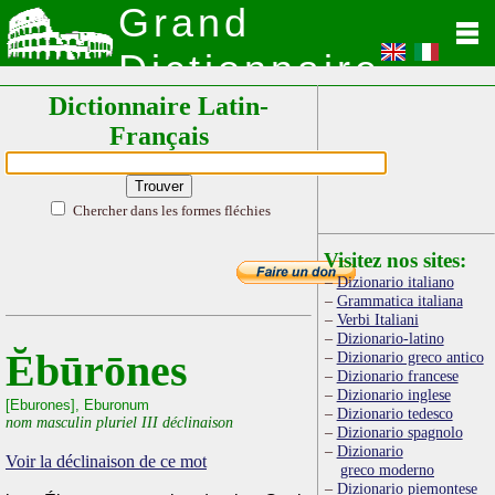
Grand
Dictionnaire
Dictionnaire Latin-
Latin
Français
Chercher dans les formes fléchies
Visitez nos sites:
Dizionario italiano
Grammatica italiana
Verbi Italiani
Dizionario-latino
Ĕbūrōnes
Dizionario greco antico
Dizionario francese
Dizionario inglese
[Eburones], Eburonum
Dizionario tedesco
nom masculin pluriel III déclinaison
Dizionario spagnolo
Dizionario
Voir la déclinaison de ce mot
greco moderno
Dizionario piemontese