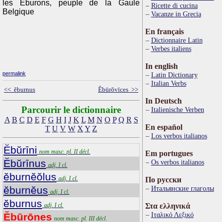
les Éburons, peuple de la Gaule
Ricette di cucina
Belgique
Vacanze in Grecia
En français
Dictionnaire Latin
Verbes italiens
In english
permalink
Latin Dictionary
Italian Verbs
<< ĕburnus
Ĕbūrŏvīces >>
In Deutsch
Parcourir le dictionnaire
Italienische Verben
A
B
C
D
E
F
G
H
I
J
K
L
M
N
O
P
Q
R
S
En español
T
U
V
W
X
Y
Z
Los verbos italianos
Ĕbŭrīni
nom masc. pl. II décl.
Em portugues
Ĕbŭrīnus
Os verbos italianos
adj. I cl.
ĕburnĕŏlus
adj. I cl.
По русски
ĕburnĕus
Итальянские глаголы
adj. I cl.
ĕburnus
adj. I cl.
Στα ελληνικά
Ιταλικό Λεξικό
Ĕbūrōnes
nom masc. pl. III décl.