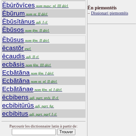
Ĕbūrŏvīces
nom masc. pl. III décl.
Ën piemontèis
Ĕbŭrum
Dissionari piemontèis
nom nt. II décl.
Ĕbŭsītānus
adj. I cl.
Ĕbŭsos
nom fém. II décl.
Ĕbŭsus
nom fém. II décl.
ēcastŏr
excl.
ēcaudis
adj. II cl.
ecbăsis
nom fém. III décl.
Ecbătăna
nom fém. I décl.
Ecbătăna
nom nt. pl. II décl.
Ecbătănae
nom fém. pl. I décl.
ēcbibens
adj. part. prés. II cl.
ecbibitūrūs
adj. part. fut.
ecbibitus
adj. part. parf. I cl.
Parcourir les dictionnaire latin à partir de: