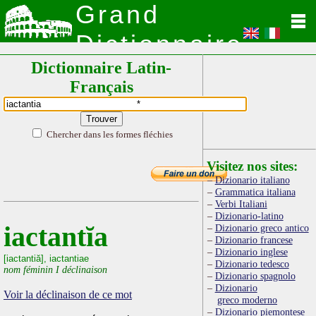
Grand
Dictionnaire
Dictionnaire Latin-
Latin
Français
Chercher dans les formes fléchies
Visitez nos sites:
Dizionario italiano
Grammatica italiana
Verbi Italiani
Dizionario-latino
iactantĭa
Dizionario greco antico
Dizionario francese
Dizionario inglese
[iactantiă], iactantiae
Dizionario tedesco
nom féminin I déclinaison
Dizionario spagnolo
Dizionario
Voir la déclinaison de ce mot
greco moderno
Dizionario piemontese