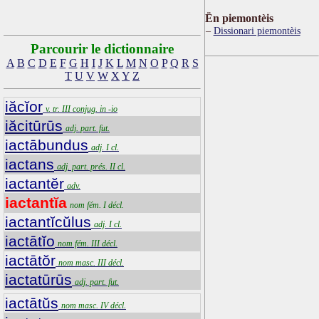
Ën piemontèis
Dissionari piemontèis
Parcourir le dictionnaire
A
B
C
D
E
F
G
H
I
J
K
L
M
N
O
P
Q
R
S
T
U
V
W
X
Y
Z
iăcĭor
v. tr. III conjug. in -io
iăcitūrūs
adj. part. fut.
iactābundus
adj. I cl.
iactans
adj. part. prés. II cl.
iactantĕr
adv.
iactantĭa
nom fém. I décl.
iactantĭcŭlus
adj. I cl.
iactātĭo
nom fém. III décl.
iactātŏr
nom masc. III décl.
iactatūrūs
adj. part. fut.
iactātŭs
nom masc. IV décl.