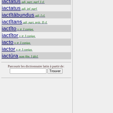
iactatus
adj. part. parf. I cl.
iactatus
adj. inf. parf.
iactĭtābundus
adj. I cl.
iactĭtans
adj. part. prés. II cl.
iactĭto
v. tr. I conjug.
iactĭtor
v. tr. I conjug.
iacto
v. tr. I conjug.
iactor
v. tr. I conjug.
iactūra
nom fém. I décl.
Parcourir les dictionnaire latin à partir de: