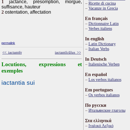
1
jactance, présomption, morgue,
Ricette di cucina
suffisance, hauteur
Vacanze in Grecia
2
ostentation, affectation
En français
Dictionnaire Latin
Verbes italiens
In english
permalink
Latin Dictionary
Italian Verbs
<< iactantĕr
iactantĭcŭlus >>
In Deutsch
Locutions, expressions et
Italienische Verben
exemples
En español
Los verbos italianos
iactantia sui
Em portugues
Os verbos italianos
По русски
Итальянские глаголы
Στα ελληνικά
Ιταλικό Λεξικό