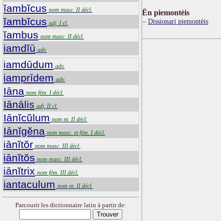
ĭambĭcus
nom masc. II décl.
Ën piemontèis
ĭambĭcus
Dissionari piemontèis
adj. I cl.
ĭambus
nom masc. II décl.
iamdĭū
adv.
iamdūdum
adv.
iamprīdem
adv.
Iāna
nom fém. I décl.
Iānālis
adj. II cl.
Iānĭcŭlum
nom nt. II décl.
Iānĭgĕna
nom masc. et fém. I décl.
iānĭtŏr
nom masc. III décl.
iānĭtŏs
nom masc. III décl.
iānĭtrix
nom fém. III décl.
iantaculum
nom nt. II décl.
Parcourir les dictionnaire latin à partir de: