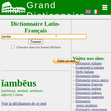
Grand
Dictionnaire
Dictionnaire Latin-
Latin
Français
Chercher dans les formes fléchies
Visitez nos sites:
Dizionario italiano
Grammatica italiana
Verbi Italiani
Dizionario-latino
ĭambēus
Dizionario greco antico
Dizionario francese
Dizionario inglese
[iambeus], iambeă, iambeum
Dizionario tedesco
adjectif I classe
Dizionario spagnolo
Dizionario
Voir la déclinaison de ce mot
greco moderno
Dizionario piemontese