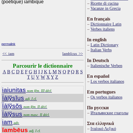
(poétique) iambique
Ricette di cucina
Vacanze in Grecia
En français
Dictionnaire Latin
Verbes italiens
In english
permalink
Latin Dictionary
Italian Verbs
<< iam
ĭambĭcus >>
In Deutsch
Parcourir le dictionnaire
Italienische Verben
A
B
C
D
E
F
G
H
I
J
K
L
M
N
O
P
Q
R
S
En español
T
U
V
W
X
Y
Z
Los verbos italianos
iaiunitas
nom fém. III décl.
Em portugues
Ĭālўsĭus
Os verbos italianos
adj. I cl.
Ĭālўsŏs
nom fém. II décl.
По русски
Ĭālўsus
Итальянские глаголы
nom masc. II décl.
iam
adv.
Στα ελληνικά
Ιταλικό Λεξικό
ĭambēus
adj. I cl.