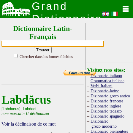
Grand
Dictionnaire
Dictionnaire Latin-
Latin
Français
Chercher dans les formes fléchies
Visitez nos sites:
Dizionario italiano
Grammatica italiana
Verbi Italiani
Dizionario-latino
Labdăcus
Dizionario greco antico
Dizionario francese
Dizionario inglese
[Labdacus], Labdaci
Dizionario tedesco
nom masculin II déclinaison
Dizionario spagnolo
Dizionario
Voir la déclinaison de ce mot
greco moderno
Dizionario piemontese