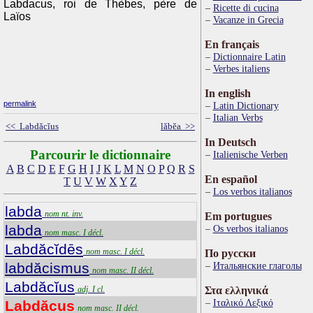
Labdacus, roi de Thèbes, père de
Ricette di cucina
Laïos
Vacanze in Grecia
En français
Dictionnaire Latin
Verbes italiens
In english
permalink
Latin Dictionary
Italian Verbs
<< Labdăcĭus
lăbĕa >>
In Deutsch
Parcourir le dictionnaire
Italienische Verben
A
B
C
D
E
F
G
H
I
J
K
L
M
N
O
P
Q
R
S
En español
T
U
V
W
X
Y
Z
Los verbos italianos
labda
nom nt. inv.
Em portugues
labda
Os verbos italianos
nom masc. I décl.
Labdăcĭdēs
nom masc. I décl.
По русски
labdăcismus
Итальянские глаголы
nom masc. II décl.
Labdăcĭus
adj. I cl.
Στα ελληνικά
Ιταλικό Λεξικό
Labdăcus
nom masc. II décl.