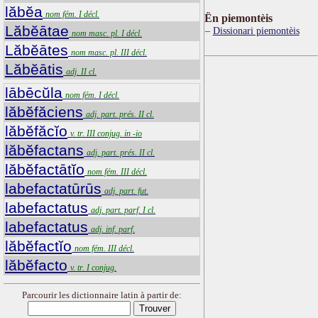
lăbĕa
nom fém. I décl.
Ën piemontèis
Lăbĕātae
Dissionari piemontèis
nom masc. pl. I décl.
Lăbĕātes
nom masc. pl. III décl.
Lăbĕātis
adj. II cl.
lābēcŭla
nom fém. I décl.
lăbĕfăciens
adj. part. prés. II cl.
lăbĕfăcĭo
v. tr. III conjug. in -io
lăbĕfactans
adj. part. prés. II cl.
lăbĕfactātĭo
nom fém. III décl.
labefactatūrūs
adj. part. fut.
labefactatus
adj. part. parf. I cl.
labefactatus
adj. inf. parf.
lăbĕfactĭo
nom fém. III décl.
lăbĕfacto
v. tr. I conjug.
Parcourir les dictionnaire latin à partir de: