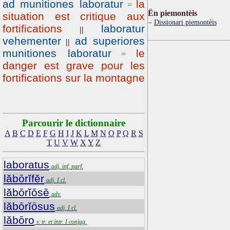
ad munitiones laboratur
la
=
Ën piemontèis
situation est critique aux
Dissionari piemontèis
fortifications
laboratur
||
vehementer
ad superiores
||
munitiones laboratur
le
=
danger est grave pour les
fortifications sur la montagne
Parcourir le dictionnaire
A
B
C
D
E
F
G
H
I
J
K
L
M
N
O
P
Q
R
S
T
U
V
W
X
Y
Z
laboratus
adj. inf. parf.
lăbōrĭfĕr
adj. I cl.
lăbōrĭōsē
adv.
lăbōrĭōsus
adj. I cl.
lăbōro
v. tr. et intr. I conjug.