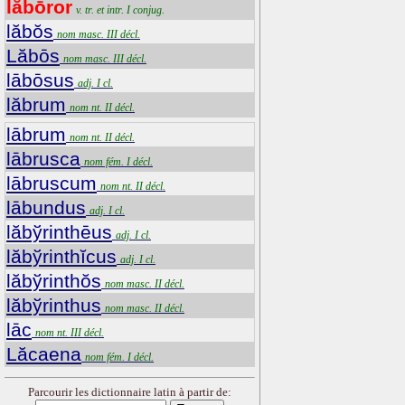
lăbōror
v. tr. et intr. I conjug.
lăbŏs
nom masc. III décl.
Lăbōs
nom masc. III décl.
lābōsus
adj. I cl.
lăbrum
nom nt. II décl.
lābrum
nom nt. II décl.
lābrusca
nom fém. I décl.
lābruscum
nom nt. II décl.
lābundus
adj. I cl.
lăbўrinthēus
adj. I cl.
lăbўrinthĭcus
adj. I cl.
lăbўrinthŏs
nom masc. II décl.
lăbўrinthus
nom masc. II décl.
lāc
nom nt. III décl.
Lăcaena
nom fém. I décl.
Parcourir les dictionnaire latin à partir de: