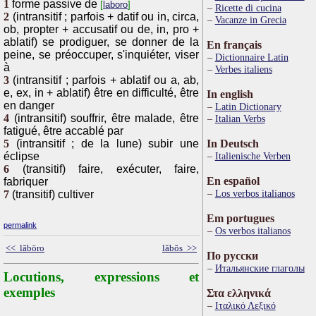
1
forme passive de
[
laboro
]
Ricette di cucina
2
(intransitif ; parfois + datif ou in, circa,
Vacanze in Grecia
ob, propter + accusatif ou de, in, pro +
ablatif) se prodiguer, se donner de la
En français
peine, se préoccuper, s'inquiéter, viser
Dictionnaire Latin
à
Verbes italiens
3
(intransitif ; parfois + ablatif ou a, ab,
e, ex, in + ablatif) être en difficulté, être
In english
en danger
Latin Dictionary
4
(intransitif) souffrir, être malade, être
Italian Verbs
fatigué, être accablé par
5
(intransitif ; de la lune) subir une
In Deutsch
éclipse
Italienische Verben
6
(transitif) faire, exécuter, faire,
En español
fabriquer
Los verbos italianos
7
(transitif) cultiver
Em portugues
permalink
Os verbos italianos
<< lăbōro
lăbŏs >>
По русски
Итальянские глаголы
Locutions, expressions et
exemples
Στα ελληνικά
Ιταλικό Λεξικό