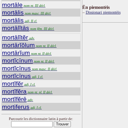
mortāle
nom nt. III décl.
Ën piemontèis
mortālis
Dissionari piemontèis
nom masc. III décl.
mortālis
adj. II cl.
mortālĭtās
nom fém. III décl.
mortālĭtĕr
adv.
mortārĭŏlum
nom nt. II décl.
mortārĭum
nom nt. II décl.
mortĭcīnum
nom nt. II décl.
mortĭcīnus
nom masc. II décl.
mortĭcīnus
adj. I cl.
mortĭfĕr
adj. I cl.
mortĭfĕra
nom nt. pl. II décl.
mortĭfĕrē
adv.
mortiferus
adj. I cl.
Parcourir les dictionnaire latin à partir de: