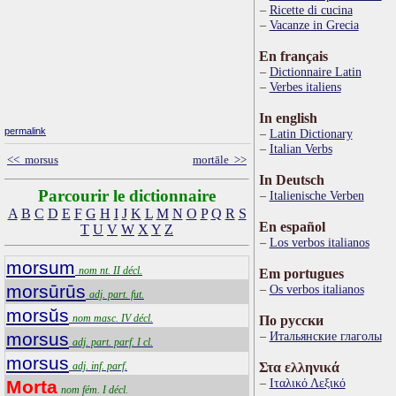
Ricette di cucina
Vacanze in Grecia
En français
Dictionnaire Latin
Verbes italiens
In english
permalink
Latin Dictionary
Italian Verbs
<< morsus
mortāle >>
In Deutsch
Parcourir le dictionnaire
Italienische Verben
A
B
C
D
E
F
G
H
I
J
K
L
M
N
O
P
Q
R
S
En español
T
U
V
W
X
Y
Z
Los verbos italianos
morsum
nom nt. II décl.
Em portugues
morsūrūs
Os verbos italianos
adj. part. fut.
morsŭs
nom masc. IV décl.
По русски
morsus
Итальянские глаголы
adj. part. parf. I cl.
morsus
adj. inf. parf.
Στα ελληνικά
Ιταλικό Λεξικό
Morta
nom fém. I décl.