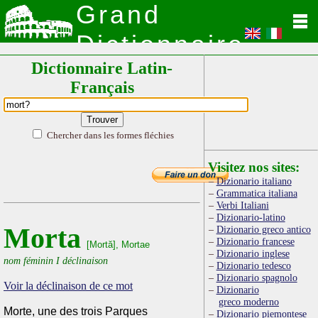
Grand
Dictionnaire
Dictionnaire Latin-
Latin
Français
Chercher dans les formes fléchies
Visitez nos sites:
Dizionario italiano
Grammatica italiana
Verbi Italiani
Dizionario-latino
Morta
Dizionario greco antico
Dizionario francese
[Mortă], Mortae
Dizionario inglese
nom féminin I déclinaison
Dizionario tedesco
Dizionario spagnolo
Voir la déclinaison de ce mot
Dizionario
greco moderno
Morte, une des trois Parques
Dizionario piemontese