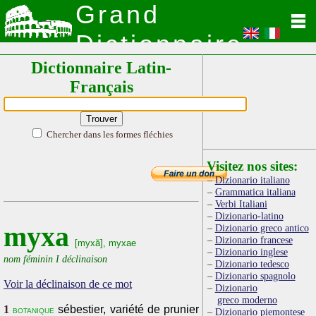
Grand
Dictionnaire
Dictionnaire Latin-
Latin
Français
Chercher dans les formes fléchies
Visitez nos sites:
Dizionario italiano
Grammatica italiana
Verbi Italiani
Dizionario-latino
myxa
Dizionario greco antico
Dizionario francese
[myxă], myxae
Dizionario inglese
nom féminin I déclinaison
Dizionario tedesco
Dizionario spagnolo
Voir la déclinaison de ce mot
Dizionario
greco moderno
1
sébestier, variété de prunier
botanique
Dizionario piemontese