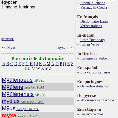
égyptien
Ricette di cucina
2
mèche, lumignon
Vacanze in Grecia
En français
Dictionnaire Latin
Verbes italiens
In english
permalink
Latin Dictionary
Italian Verbs
<< Mўus
myxum >>
In Deutsch
Parcourir le dictionnaire
Italienische Verben
A
B
C
D
E
F
G
H
I
J
K
L
M
N
O
P
Q
R
S
En español
T
U
V
W
X
Y
Z
Los verbos italianos
Mўtĭlēnaeus
adj. I cl.
Em portugues
Mўtĭlēnē
Os verbos italianos
nom fém. I décl.
Mўtĭlēnensis
adj. II cl.
По русски
mytilus
Итальянские глаголы
nom masc. II décl.
Mўus
nom fém. III décl.
Στα ελληνικά
Ιταλικό Λεξικό
myxa
nom fém. I décl.