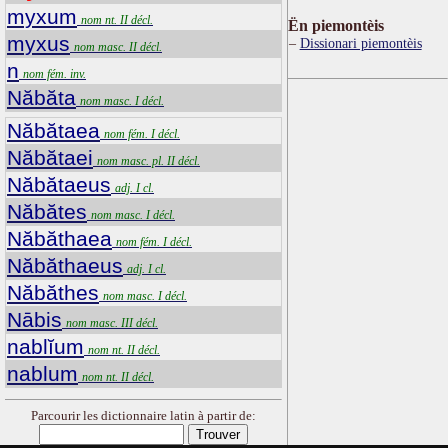
myxum
nom nt. II décl.
Ën piemontèis
myxus
Dissionari piemontèis
nom masc. II décl.
n
nom fém. inv.
Năbăta
nom masc. I décl.
Năbătaea
nom fém. I décl.
Năbătaei
nom masc. pl. II décl.
Năbătaeus
adj. I cl.
Năbătes
nom masc. I décl.
Năbăthaea
nom fém. I décl.
Năbăthaeus
adj. I cl.
Năbăthes
nom masc. I décl.
Nābis
nom masc. III décl.
nablĭum
nom nt. II décl.
nablum
nom nt. II décl.
Parcourir les dictionnaire latin à partir de: