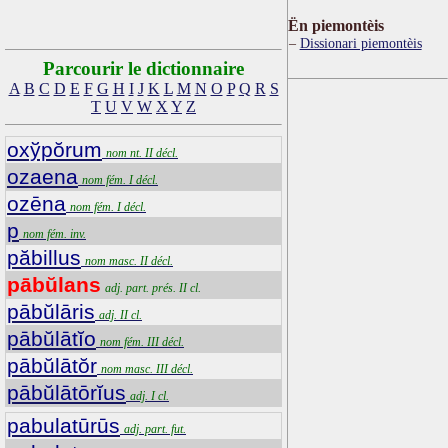
Ën piemontèis
Dissionari piemontèis
Parcourir le dictionnaire
A
B
C
D
E
F
G
H
I
J
K
L
M
N
O
P
Q
R
S
T
U
V
W
X
Y
Z
oxўpŏrum
nom nt. II décl.
ozaena
nom fém. I décl.
ozēna
nom fém. I décl.
p
nom fém. inv.
păbillus
nom masc. II décl.
pābŭlans
adj. part. prés. II cl.
pābŭlāris
adj. II cl.
pābŭlātĭo
nom fém. III décl.
pābŭlātŏr
nom masc. III décl.
pābŭlātōrĭus
adj. I cl.
pabulatūrūs
adj. part. fut.