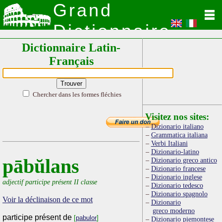
Grand
Dictionnaire
Dictionnaire Latin-
Latin
Français
Chercher dans les formes fléchies
Visitez nos sites:
Dizionario italiano
Grammatica italiana
Verbi Italiani
Dizionario-latino
pābŭlans
Dizionario greco antico
Dizionario francese
Dizionario inglese
adjectif participe présent II classe
Dizionario tedesco
Dizionario spagnolo
Voir la déclinaison de ce mot
Dizionario
greco moderno
participe présent de
[
pabulor
]
Dizionario piemontese