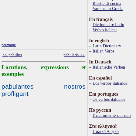
Ricette di cucina
Vacanze in Grecia
En français
Dictionnaire Latin
Verbes italiens
In english
permalink
Latin Dictionary
Italian Verbs
<< păbillus
pābŭlāris >>
In Deutsch
Locutions, expressions et
Italienische Verben
exemples
En español
Los verbos italianos
pabulantes nostros
profligant
Em portugues
Os verbos italianos
По русски
Итальянские глаголы
Στα ελληνικά
Ιταλικό Λεξικό