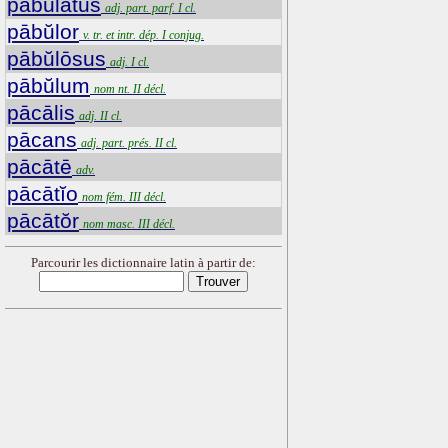
pabulatus
adj. part. parf. I cl.
pābŭlor
v. tr. et intr. dép. I conjug.
pābŭlōsus
adj. I cl.
pābŭlum
nom nt. II décl.
pācālis
adj. II cl.
pācans
adj. part. prés. II cl.
pācātē
adv.
pācātĭo
nom fém. III décl.
pācātŏr
nom masc. III décl.
Parcourir les dictionnaire latin à partir de: