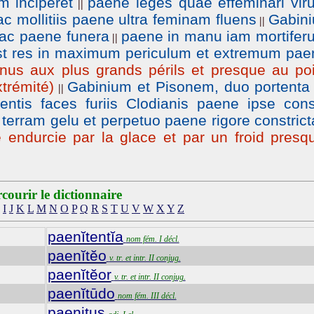
m inciperet
paene leges quae effeminari vir
||
c mollitiis paene ultra feminam fluens
Gabini
||
 ac paene funera
paene in manu iam mortifer
||
st res in maximum periculum et extremum pae
s aux plus grands périls et presque au poi
xtrémité)
Gabinium et Pisonem, duo portenta 
||
entis faces furiis Clodianis paene ipse cons
 terram gelu et perpetuo paene rigore constric
endurcie par la glace et par un froid presq
courir le dictionnaire
I
J
K
L
M
N
O
P
Q
R
S
T
U
V
W
X
Y
Z
paenĭtentĭa
nom fém. I décl.
paenĭtĕo
v. tr. et intr. II conjug.
paenĭtĕor
v. tr. et intr. II conjug.
paenĭtūdo
nom fém. III décl.
paenitus