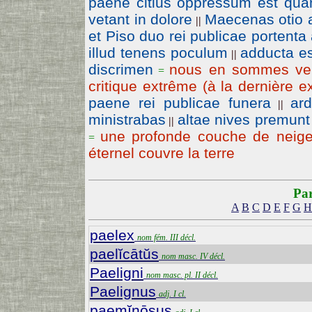
paene citius oppressum est qua
vetant in dolore
Maecenas otio a
||
et Piso duo rei publicae portenta
illud tenens poculum
adducta e
||
discrimen
nous en sommes venu
=
critique extrême (à la dernière e
paene rei publicae funera
ard
||
ministrabas
altae nives premunt
||
une profonde couche de neige 
=
éternel couvre la terre
Par
A
B
C
D
E
F
G
H
paelex
nom fém. III décl.
paelĭcātŭs
nom masc. IV décl.
Paeligni
nom masc. pl. II décl.
Paelignus
adj. I cl.
paemĭnōsus