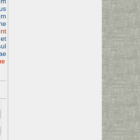
um
us
um
ne
nt
et
ul
tae
ue