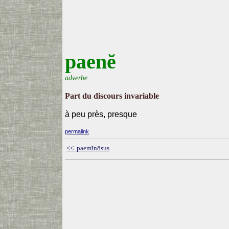
paenĕ
adverbe
Part du discours invariable
à peu près, presque
permalink
<< paemĭnōsus