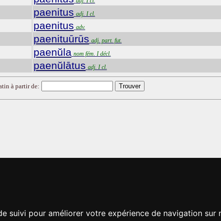
adj. I cl.
paenitus
adj. I cl.
paenitus
adv.
paenituūrūs
adj. part. fut.
paenŭla
nom fém. I décl.
paenŭlātus
adj. I cl.
tin à partir de:
de suivi pour améliorer votre expérience de navigation sur