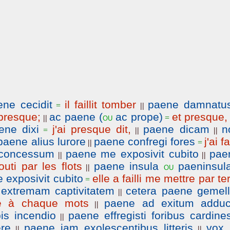
ene cecidit
il faillit tomber
paene damnatu
=
||
 presque;
ac paene (
ac prope)
et presque,
ou
||
=
ene dixi
j'ai presque dit,
paene dicam
n
=
||
||
paene alius lurore
paene confregi fores
j'ai fa
||
=
nconcessum
paene me exposivit cubito
pae
||
||
uti par les flots
paene insula
paeninsul
ou
||
 exposivit cubito
elle a failli me mettre par te
=
extremam captivitatem
cetera paene gemell
||
e à chaque mots
paene ad exitum adduc
||
is incendio
paene effregisti foribus cardine
||
ere
paene iam exolescentibus litteris
vox
||
||