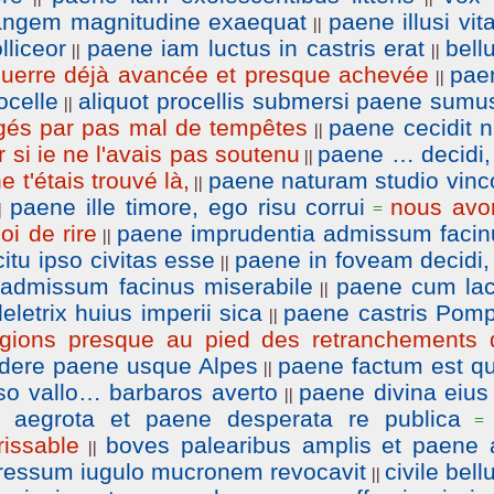
ngem magnitudine exaequat
paene illusi vi
||
lliceor
paene iam luctus in castris erat
bell
||
||
uerre déjà avancée et presque achevée
pae
||
ocelle
aliquot procellis submersi paene sumu
||
gés par pas mal de tempêtes
paene cecidit n
||
er si ie ne l'avais pas soutenu
paene … decidi,
||
e t'étais trouvé là,
paene naturam studio vinc
||
paene ille timore, ego risu corrui
nous avo
|
=
oi de rire
paene imprudentia admissum facin
||
itu ipso civitas esse
paene in foveam decidi,
||
 admissum facinus miserabile
paene cum lac
||
letrix huius imperii sica
paene castris Pomp
||
égions presque au pied des retranchements 
ndere paene usque Alpes
paene factum est qu
||
so vallo… barbaros averto
paene divina eius
||
aegrota et paene desperata re publica
|
rissable
boves palearibus amplis et paene 
||
ressum iugulo mucronem revocavit
civile bel
||