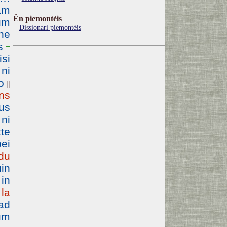
tam
Ën piemontèis
um
Dissionari piemontèis
ne
s
=
isi
 ni
o
||
ns
us
 ni
te
ei
du
in
 in
la
=
ad
lum