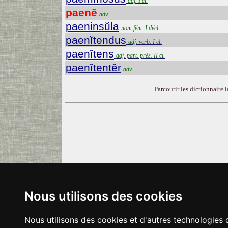
adj. I cl.
paenĕ
adv.
paeninsŭla
nom fém. I décl.
paenĭtendus
adj. verb. I cl.
paenĭtens
adj. part. prés. II cl.
paenĭtentĕr
adv.
Parcourir les dictionnaire la
Nous utilisons des cookies
Nous utilisons des cookies et d'autres technologies 