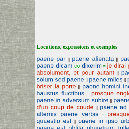
Locutions, expressions et exemples
paene par
paene alienata
pa
||
||
paene dicam
dixerim
je dirai
ou
=
absolument, et pour autant
pa
||
solum sed paene
paene miles
||
||
briser la porte
paene homini i
||
haustus fluctibus
presque englo
=
paene in adversum subire
paene
||
d'un coup de coude
paene ad 
||
alternis paene verbis
presqu
=
quaestio est
paene in ipso urb
||
paene est oblita pharetram toll