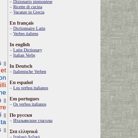
Dizionario piemontese
Ricette di cucina
Vacanze in Grecia
En français
Dictionnaire Latin
Verbes italiens
In english
Latin Dictionary
Italian Verbs
s
||
In Deutsch
 et
Italienische Verben
on
En español
illi
Los verbos italianos
ne
a
Em portugues
||
Os verbos italianos
rre
i
||
По русски
Итальянские глаголы
ta
s
||
Στα ελληνικά
 …
Ιταλικό Λεξικό