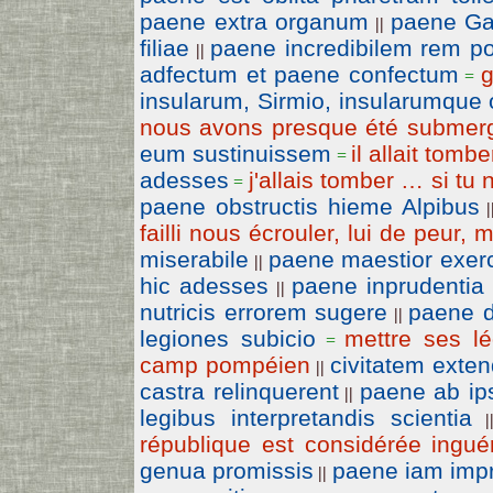
paene extra organum
paene Ga
||
filiae
paene incredibilem rem po
||
adfectum et paene confectum
g
=
insularum, Sirmio, insularumque 
nous avons presque été submer
eum sustinuissem
il allait tomb
=
adesses
j'allais tomber … si tu n
=
paene obstructis hieme Alpibus
|
failli nous écrouler, lui de peur, m
miserabile
paene maestior exerc
||
hic adesses
paene inprudentia
||
nutricis errorem sugere
paene de
||
legiones subicio
mettre ses l
=
camp pompéien
civitatem exte
||
castra relinquerent
paene ab ip
||
legibus interpretandis scientia
|
république est considérée ingué
genua promissis
paene iam imp
||