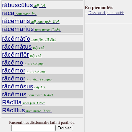
răbuscŭlus
adj. I cl.
Ën piemontèis
raca
Dissionari piemontèis
nom masc. inv.
răcēmans
adj. part. prés. II cl.
răcēmārĭus
nom masc. II décl.
răcēmātĭo
nom fém. III décl.
răcēmātus
adj. I cl.
răcēmĭfĕr
adj. I cl.
răcēmo
v. tr. I conjug.
răcēmor
v. tr. I conjug.
răcēmor
v. tr. dép. I conjug.
răcēmōsus
adj. I cl.
răcēmus
nom masc. II décl.
Răcīlĭa
nom fém. I décl.
Răcīlĭus
nom masc. II décl.
Parcourir les dictionnaire latin à partir de: