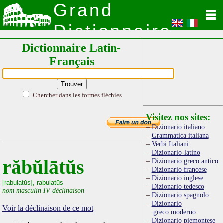
Grand
Dictionnaire
Dictionnaire Latin-
Latin
Français
Chercher dans les formes fléchies
Visitez nos sites:
Dizionario italiano
Grammatica italiana
Verbi Italiani
Dizionario-latino
răbŭlātŭs
Dizionario greco antico
Dizionario francese
Dizionario inglese
[rabulatŭs], rabulatūs
Dizionario tedesco
nom masculin IV déclinaison
Dizionario spagnolo
Dizionario
Voir la déclinaison de ce mot
greco moderno
Dizionario piemontese