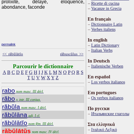
prolixité, délayé, éloquence,
Ricette di cucina
abondance, faconde
Vacanze in Grecia
En français
Dictionnaire Latin
Verbes italiens
In english
permalink
Latin Dictionary
Italian Verbs
<< răbŭlātĭo
răbuscŭlus >>
In Deutsch
Parcourir le dictionnaire
Italienische Verben
A
B
C
D
E
F
G
H
I
J
K
L
M
N
O
P
Q
R
S
En español
T
U
V
W
X
Y
Z
Los verbos italianos
rabo
nom masc. III décl.
Em portugues
răbo
Os verbos italianos
v. intr. III conjug.
răbŭla
nom masc. I décl.
По русски
răbŭlāna
Итальянские глаголы
adj. I cl.
răbŭlātĭo
nom fém. III décl.
Στα ελληνικά
Ιταλικό Λεξικό
răbŭlātŭs
nom masc. IV décl.