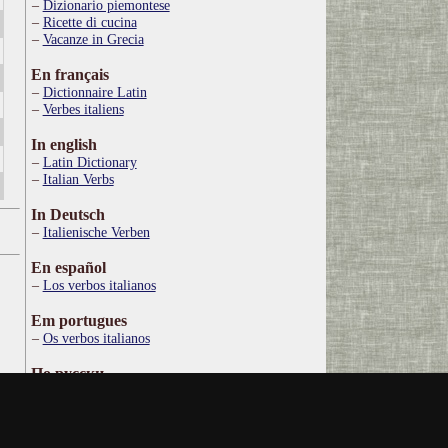
Dizionario piemontese
Ricette di cucina
Vacanze in Grecia
En français
Dictionnaire Latin
Verbes italiens
In english
Latin Dictionary
Italian Verbs
In Deutsch
Italienische Verben
En español
Los verbos italianos
Em portugues
Os verbos italianos
По русски
Итальянские глаголы
Στα ελληνικά
Ιταλικό Λεξικό