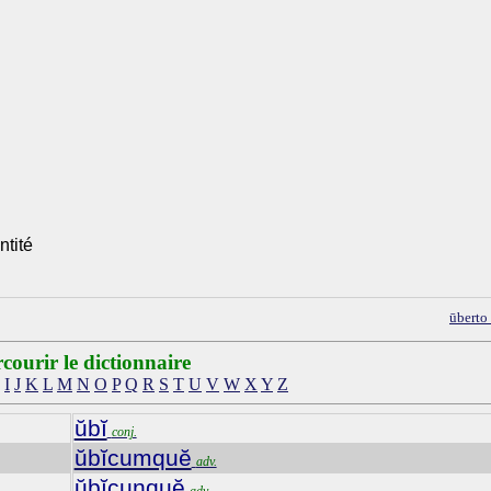
tité
ūberto
courir le dictionnaire
I
J
K
L
M
N
O
P
Q
R
S
T
U
V
W
X
Y
Z
ŭbĭ
conj.
ŭbĭcumquĕ
adv.
ŭbĭcunquĕ