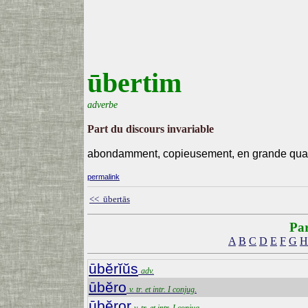
ūbertim
adverbe
Part du discours invariable
abondamment, copieusement, en grande quan
permalink
<< ūbertās
Par
A
B
C
D
E
F
G
H
ūbĕrĭŭs
adv.
ūbĕro
v. tr. et intr. I conjug.
ūbĕror