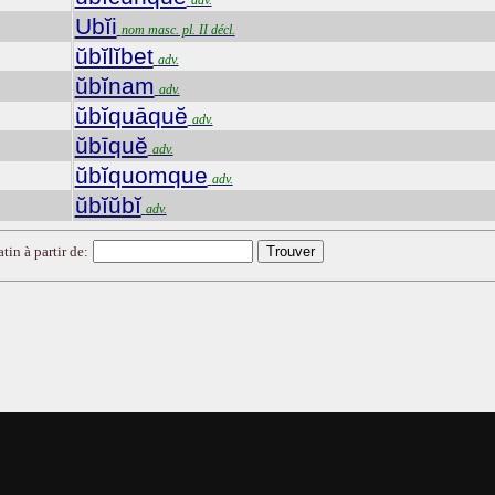
adv.
Ubĭi
nom masc. pl. II décl.
ŭbĭlĭbet
adv.
ŭbĭnam
adv.
ŭbĭquāquĕ
adv.
ŭbīquĕ
adv.
ŭbĭquomque
adv.
ŭbĭŭbĭ
adv.
tin à partir de: