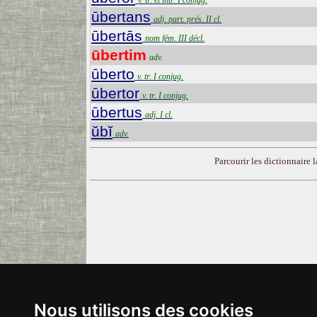
v. tr. et intr. I conjug.
ūbertans
adj. part. prés. II cl.
ūbertās
nom fém. III décl.
ūbertim
adv.
ūberto
v. tr. I conjug.
ūbertor
v. tr. I conjug.
ūbertus
adj. I cl.
ŭbĭ
adv.
Parcourir les dictionnaire la
Nous utilisons des cookies