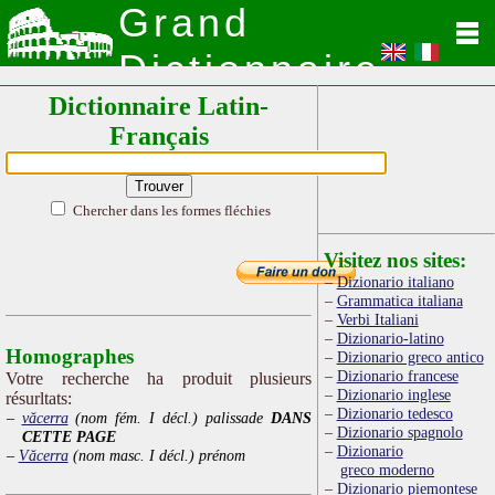
Grand
Dictionnaire
Dictionnaire Latin-
Latin
Français
Chercher dans les formes fléchies
Visitez nos sites:
Dizionario italiano
Grammatica italiana
Verbi Italiani
Dizionario-latino
Homographes
Dizionario greco antico
Dizionario francese
Votre recherche ha produit plusieurs
Dizionario inglese
résurltats:
Dizionario tedesco
văcerra
(nom fém. I décl.) palissade
DANS
Dizionario spagnolo
CETTE PAGE
Dizionario
Văcerra
(nom masc. I décl.) prénom
greco moderno
Dizionario piemontese