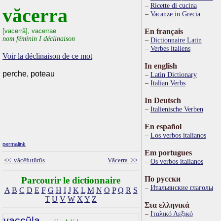
Ricette di cucina
văcerra
Vacanze in Grecia
[vacerră], vacerrae
En français
nom féminin I déclinaison
Dictionnaire Latin
Verbes italiens
Voir la déclinaison de ce mot
In english
perche, poteau
Latin Dictionary
Italian Verbs
In Deutsch
Italienische Verben
En español
Los verbos italianos
permalink
Em portugues
<< văcēfutūrūs
Văcerra >>
Os verbos italianos
По русски
Parcourir le dictionnaire
Итальянские глаголы
A
B
C
D
E
F
G
H
I
J
K
L
M
N
O
P
Q
R
S
T
U
V
W
X
Y
Z
Στα ελληνικά
Ιταλικό Λεξικό
vaccŭla