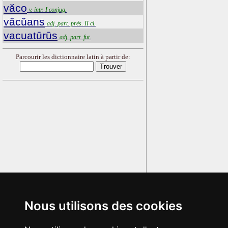
văco
v. intr. I conjug.
văcŭans
adj. part. prés. II cl.
vacuatūrūs
adj. part. fut.
Parcourir les dictionnaire latin à partir de:
Nous utilisons des cookies