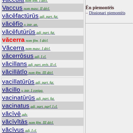
nom fém. I décl.
Vaccus
Ën piemontèis
nom masc. II décl.
Dissionari piemontèis
văcēfactūrūs
adj. part. fut.
văcēfīo
v. intr. an.
văcēfutūrūs
adj. part. fut.
văcerra
nom fém. I décl.
Văcerra
nom masc. I décl.
văcerrōsus
adj. I cl.
văcillans
adj. part. prés. II cl.
văcillātĭo
nom fém. III décl.
vacillatūrūs
adj. part. fut.
văcillo
v. intr. I conjug.
vacinatūrūs
adj. part. fut.
vacinatus
adj. part. parf. I cl.
văcīvē
adv.
văcīvĭtās
nom fém. III décl.
văcīvus
adj. I cl.