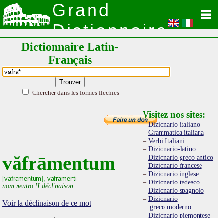
Grand
Dictionnaire
Dictionnaire Latin-
Latin
Français
Chercher dans les formes fléchies
Visitez nos sites:
Dizionario italiano
Grammatica italiana
Verbi Italiani
Dizionario-latino
văfrāmentum
Dizionario greco antico
Dizionario francese
Dizionario inglese
[vaframentum], vaframenti
Dizionario tedesco
nom neutro II déclinaison
Dizionario spagnolo
Dizionario
Voir la déclinaison de ce mot
greco moderno
Dizionario piemontese