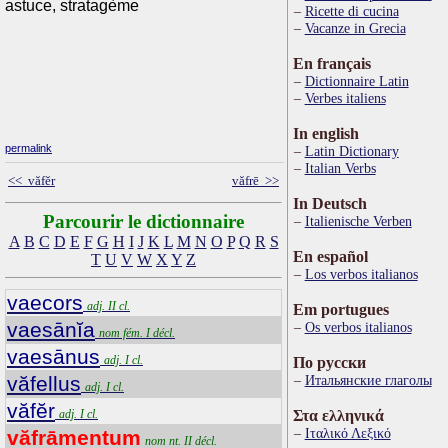
astuce, stratagème
Ricette di cucina
Vacanze in Grecia
En français
Dictionnaire Latin
Verbes italiens
In english
permalink
Latin Dictionary
Italian Verbs
<< văfĕr
văfrē >>
In Deutsch
Parcourir le dictionnaire
Italienische Verben
A
B
C
D
E
F
G
H
I
J
K
L
M
N
O
P
Q
R
S
En español
T
U
V
W
X
Y
Z
Los verbos italianos
vaecors
adj. II cl.
Em portugues
vaesānĭa
Os verbos italianos
nom fém. I décl.
vaesānus
adj. I cl.
По русски
văfellus
Итальянские глаголы
adj. I cl.
văfĕr
adj. I cl.
Στα ελληνικά
Ιταλικό Λεξικό
văfrāmentum
nom nt. II décl.