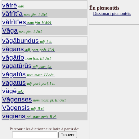
văfrē
adv.
Ën piemontèis
văfrĭtĭa
Dissionari piemontèis
nom fém. I décl.
văfrĭtĭes
nom fém. V décl.
Văga
nom fém. I décl.
văgābundus
adj. I cl.
văgans
adj. part. prés. II cl.
văgātĭo
nom fém. III décl.
vagatūrūs
adj. part. fut.
văgātŭs
nom masc. IV décl.
vagatus
adj. part. parf. I cl.
văgē
adv.
Văgenses
nom masc. pl. III décl.
Văgensis
adj. II cl.
vāgiens
adj. part. prés. II cl.
Parcourir les dictionnaire latin à partir de: