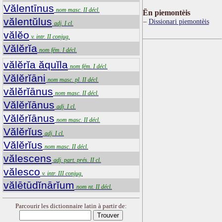
Vălentīnus
nom masc. II décl.
Ën piemontèis
vălentŭlus
Dissionari piemontèis
adj. I cl.
vălĕo
v. intr. II conjug.
Vălĕrĭa
nom fém. I décl.
vălĕrĭa ăquĭla
nom fém. I décl.
Vălĕrĭāni
nom masc. pl. II décl.
vălĕrĭānus
nom masc. II décl.
Vălĕrĭānus
adj. I cl.
Vălĕrĭānus
nom masc. II décl.
Vălĕrĭus
adj. I cl.
Vălĕrĭus
nom masc. II décl.
vălescens
adj. part. prés. II cl.
vălesco
v. intr. III conjug.
vălētūdĭnārĭum
nom nt. II décl.
Parcourir les dictionnaire latin à partir de: