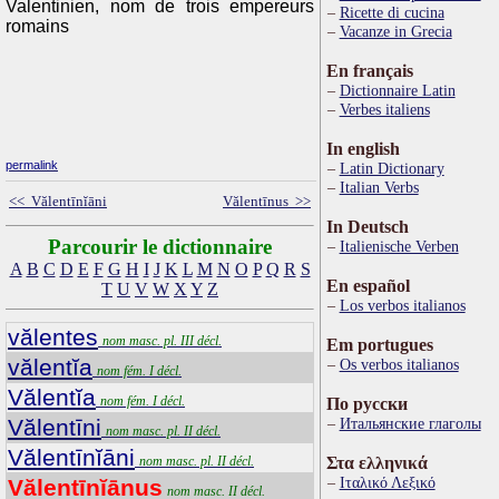
Valentinien, nom de trois empereurs
Ricette di cucina
romains
Vacanze in Grecia
En français
Dictionnaire Latin
Verbes italiens
In english
permalink
Latin Dictionary
Italian Verbs
<< Vălentīnĭāni
Vălentīnus >>
In Deutsch
Parcourir le dictionnaire
Italienische Verben
A
B
C
D
E
F
G
H
I
J
K
L
M
N
O
P
Q
R
S
En español
T
U
V
W
X
Y
Z
Los verbos italianos
vălentes
nom masc. pl. III décl.
Em portugues
vălentĭa
Os verbos italianos
nom fém. I décl.
Vălentĭa
nom fém. I décl.
По русски
Vălentīni
Итальянские глаголы
nom masc. pl. II décl.
Vălentīnĭāni
nom masc. pl. II décl.
Στα ελληνικά
Ιταλικό Λεξικό
Vălentīnĭānus
nom masc. II décl.