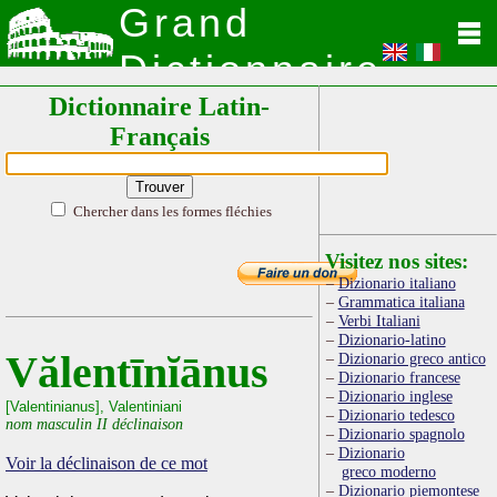
Grand
Dictionnaire
Dictionnaire Latin-
Latin
Français
Chercher dans les formes fléchies
Visitez nos sites:
Dizionario italiano
Grammatica italiana
Verbi Italiani
Dizionario-latino
Vălentīnĭānus
Dizionario greco antico
Dizionario francese
Dizionario inglese
[Valentinianus], Valentiniani
Dizionario tedesco
nom masculin II déclinaison
Dizionario spagnolo
Dizionario
Voir la déclinaison de ce mot
greco moderno
Dizionario piemontese