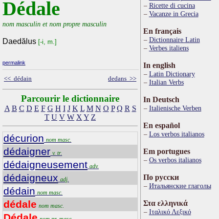
Dédale
Ricette di cucina
Vacanze in Grecia
nom masculin et nom propre masculin
En français
Dictionnaire Latin
Daedălus
[-i, m.]
Verbes italiens
permalink
In english
Latin Dictionary
<< dédain
dedans >>
Italian Verbs
Parcourir le dictionnaire
In Deutsch
A
B
C
D
E
F
G
H
I
J
K
L
M
N
O
P
Q
R
S
Italienische Verben
T
U
V
W
X
Y
Z
En español
Los verbos italianos
décurion
nom masc.
dédaigner
Em portugues
v. tr.
Os verbos italianos
dédaigneusement
adv.
dédaigneux
По русски
adj.
Итальянские глаголы
dédain
nom masc.
dédale
Στα ελληνικά
nom masc.
Ιταλικό Λεξικό
Dédale
nom pr. masc.