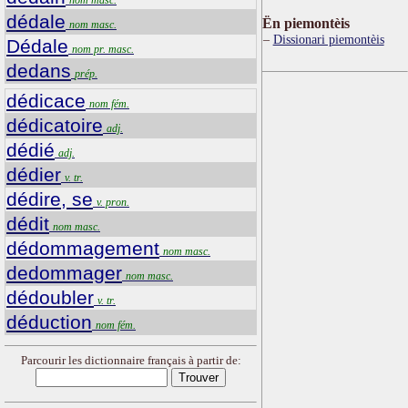
dédale
Ën piemontèis
nom masc.
Dissionari piemontèis
Dédale
nom pr. masc.
dedans
prép.
dédicace
nom fém.
dédicatoire
adj.
dédié
adj.
dédier
v. tr.
dédire, se
v. pron.
dédit
nom masc.
dédommagement
nom masc.
dedommager
nom masc.
dédoubler
v. tr.
déduction
nom fém.
Parcourir les dictionnaire français à partir de: