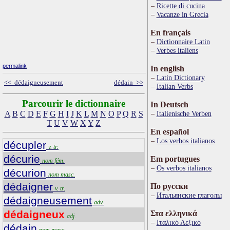
Ricette di cucina
Vacanze in Grecia
En français
Dictionnaire Latin
Verbes italiens
permalink
In english
Latin Dictionary
<< dédaigneusement
dédain >>
Italian Verbs
Parcourir le dictionnaire
In Deutsch
A
B
C
D
E
F
G
H
I
J
K
L
M
N
O
P
Q
R
S
Italienische Verben
T
U
V
W
X
Y
Z
En español
Los verbos italianos
décupler
v. tr.
décurie
Em portugues
nom fém.
Os verbos italianos
décurion
nom masc.
dédaigner
По русски
v. tr.
Итальянские глаголы
dédaigneusement
adv.
dédaigneux
Στα ελληνικά
adj.
Ιταλικό Λεξικό
dédain
nom masc.