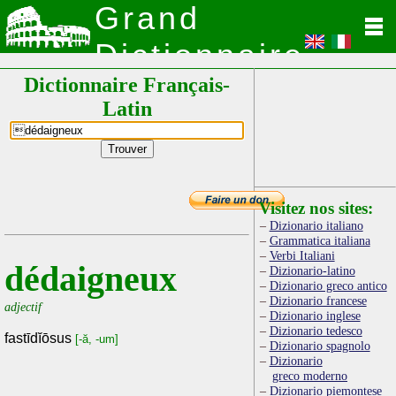
Grand
Dictionnaire
Dictionnaire Français-
Latin
Latin
Visitez nos sites:
Dizionario italiano
Grammatica italiana
Verbi Italiani
dédaigneux
Dizionario-latino
Dizionario greco antico
Dizionario francese
adjectif
Dizionario inglese
Dizionario tedesco
fastīdĭōsus
[-ă, -um]
Dizionario spagnolo
Dizionario
greco moderno
Dizionario piemontese