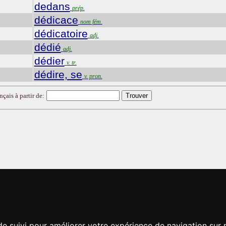
dedans
prép.
dédicace
nom fém.
dédicatoire
adj.
dédié
adj.
dédier
v. tr.
dédire, se
v. pron.
nçais à partir de:
de suivi pour améliorer votre expérience de navigation sur