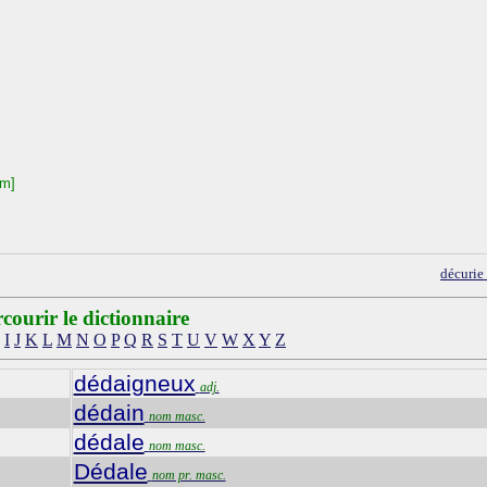
um]
décurie
courir le dictionnaire
I
J
K
L
M
N
O
P
Q
R
S
T
U
V
W
X
Y
Z
dédaigneux
adj.
dédain
nom masc.
dédale
nom masc.
Dédale
nom pr. masc.