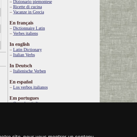
Dizionario piemontese
Ricette di cucina
Vacanze in Grecia
En français
Dictionnaire Latin
Verbes italiens
In english
Latin Dictionary
Italian Verbs
In Deutsch
Italienische Verben
En español
Los verbos italianos
Em portugues
Os verbos italianos
По русски
Итальянские глаголы
Στα ελληνικά
Ιταλικό Λεξικό
 notre site, pour vous montrer un contenu