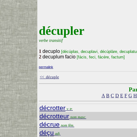
décupler
verbe transitif
1
decuplo
[décúplas, decuplavi, décúplàre, decuplat
2
decuplum facio
[fácis, feci, fácére, factum]
permalink
<< décuple
Par
A
B
C
D
E
F
G
H
décrotter
v. tr.
décrotteur
nom masc.
décrue
nom fém.
déçu
adj.