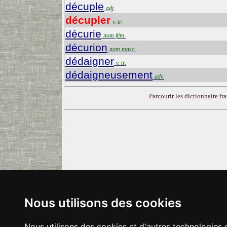
décuple
adj.
décupler
v. tr.
décurie
nom fém.
décurion
nom masc.
dédaigner
v. tr.
dédaigneusement
adv.
Parcourir les dictionnaire fra
Nous utilisons des cookies
Nous utilisons des cookies et d'autres technologies 