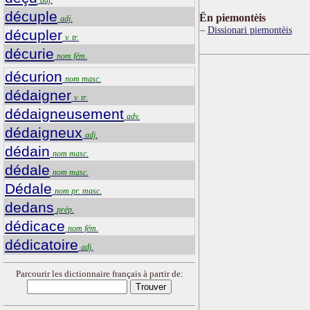
décuple
Ën piemontèis
adj.
Dissionari piemontèis
décupler
v. tr.
décurie
nom fém.
décurion
nom masc.
dédaigner
v. tr.
dédaigneusement
adv.
dédaigneux
adj.
dédain
nom masc.
dédale
nom masc.
Dédale
nom pr. masc.
dedans
prép.
dédicace
nom fém.
dédicatoire
adj.
Parcourir les dictionnaire français à partir de: