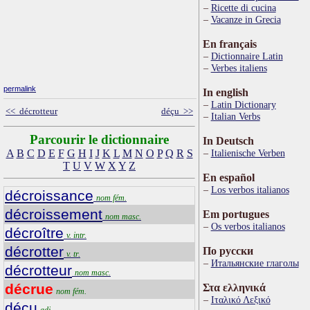
Ricette di cucina
Vacanze in Grecia
En français
Dictionnaire Latin
Verbes italiens
permalink
In english
Latin Dictionary
<< décrotteur
déçu >>
Italian Verbs
Parcourir le dictionnaire
In Deutsch
A
B
C
D
E
F
G
H
I
J
K
L
M
N
O
P
Q
R
S
Italienische Verben
T
U
V
W
X
Y
Z
En español
Los verbos italianos
décroissance
nom fém.
décroissement
Em portugues
nom masc.
Os verbos italianos
décroître
v. intr.
décrotter
По русски
v. tr.
Итальянские глаголы
décrotteur
nom masc.
décrue
Στα ελληνικά
nom fém.
Ιταλικό Λεξικό
déçu
adj.