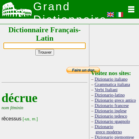
Grand
Dictionnaire
Dictionnaire Français-
Latin
Latin
Visitez nos sites:
Dizionario italiano
Grammatica italiana
Verbi Italiani
décrue
Dizionario-latino
Dizionario greco antico
Dizionario francese
nom féminin
Dizionario inglese
Dizionario tedesco
rĕcessus
[-us, m.]
Dizionario spagnolo
Dizionario
greco moderno
Dizionario piemontese