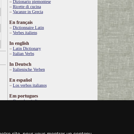
Dizionario piemontese
Ricette di cucina
Vacanze in Grecia
En français
Dictionnaire Latin
Verbes italiens
In english
Latin Dictionary
Italian Verbs
In Deutsch
Italienische Verben
En español
Los verbos italianos
Em portugues
Os verbos italianos
По русски
Итальянские глаголы
Στα ελληνικά
Ιταλικό Λεξικό
 notre site, pour vous montrer un contenu