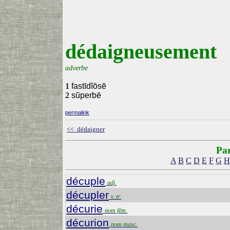
dédaigneusement
adverbe
1
fastīdĭōsē
2
sŭperbē
permalink
<< dédaigner
Par
A
B
C
D
E
F
G
H
décuple
adj.
décupler
v. tr.
décurie
nom fém.
décurion
nom masc.