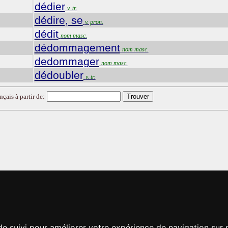
dédier
v. tr.
dédire, se
v. pron.
dédit
nom masc.
dédommagement
nom masc.
dedommager
nom masc.
dédoubler
v. tr.
nçais à partir de:
de suivi pour améliorer votre expérience de navigation sur