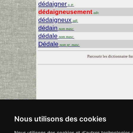
dédaigner
v. tr.
dédaigneusement
adv.
dédaigneux
adj.
dédain
nom masc.
dédale
nom masc.
Dédale
nom pr. masc.
Parcourir les dictionnaire fra
Nous utilisons des cookies
Nous utilisons des cookies et d'autres technologies 