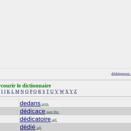
dédaigneux
courir le dictionnaire
I
J
K
L
M
N
O
P
Q
R
S
T
U
V
W
X
Y
Z
dedans
prép.
dédicace
nom fém.
dédicatoire
adj.
dédié
adj.