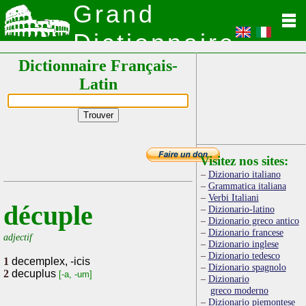
Grand
Dictionnaire
Dictionnaire Français-
Latin
Latin
Visitez nos sites:
Dizionario italiano
Grammatica italiana
Verbi Italiani
décuple
Dizionario-latino
Dizionario greco antico
Dizionario francese
adjectif
Dizionario inglese
Dizionario tedesco
1
decemplex, -icis
Dizionario spagnolo
2
decuplus
[-a, -um]
Dizionario
greco moderno
Dizionario piemontese