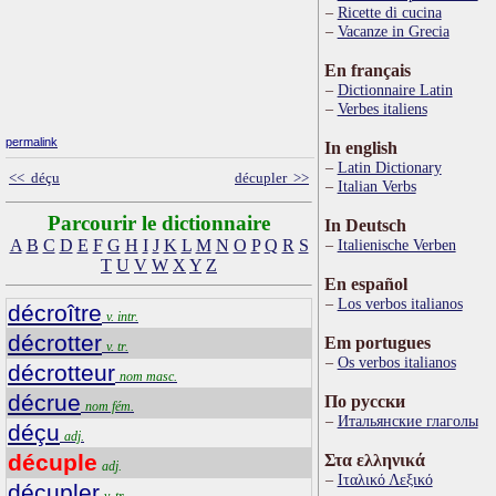
Ricette di cucina
Vacanze in Grecia
En français
Dictionnaire Latin
Verbes italiens
permalink
In english
Latin Dictionary
<< déçu
décupler >>
Italian Verbs
Parcourir le dictionnaire
In Deutsch
A
B
C
D
E
F
G
H
I
J
K
L
M
N
O
P
Q
R
S
Italienische Verben
T
U
V
W
X
Y
Z
En español
Los verbos italianos
décroître
v. intr.
décrotter
Em portugues
v. tr.
Os verbos italianos
décrotteur
nom masc.
décrue
По русски
nom fém.
Итальянские глаголы
déçu
adj.
décuple
Στα ελληνικά
adj.
Ιταλικό Λεξικό
décupler
v. tr.