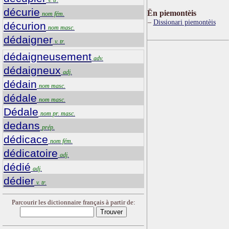
décurie
Ën piemontèis
nom fém.
Dissionari piemontèis
décurion
nom masc.
dédaigner
v. tr.
dédaigneusement
adv.
dédaigneux
adj.
dédain
nom masc.
dédale
nom masc.
Dédale
nom pr. masc.
dedans
prép.
dédicace
nom fém.
dédicatoire
adj.
dédié
adj.
dédier
v. tr.
Parcourir les dictionnaire français à partir de: