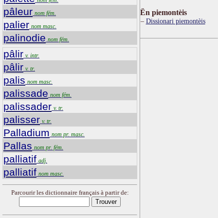
pâleur
Ën piemontèis
nom fém.
Dissionari piemontèis
palier
nom masc.
palinodie
nom fém.
pâlir
v. intr.
pâlir
v. tr.
palis
nom masc.
palissade
nom fém.
palissader
v. tr.
palisser
v. tr.
Palladium
nom pr. masc.
Pallas
nom pr. fém.
palliatif
adj.
palliatif
nom masc.
Parcourir les dictionnaire français à partir de: