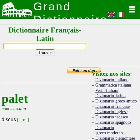
Grand
Dictionnaire
Dictionnaire Français-
Latin
Latin
Visitez nos sites:
Dizionario italiano
Grammatica italiana
Verbi Italiani
palet
Dizionario-latino
Dizionario greco antico
Dizionario francese
nom masculin
Dizionario inglese
Dizionario tedesco
discus
[-i, m.]
Dizionario spagnolo
Dizionario
greco moderno
Dizionario piemontese