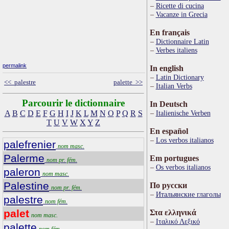
Ricette di cucina
Vacanze in Grecia
En français
Dictionnaire Latin
Verbes italiens
permalink
In english
Latin Dictionary
<< palestre
palette >>
Italian Verbs
Parcourir le dictionnaire
In Deutsch
A
B
C
D
E
F
G
H
I
J
K
L
M
N
O
P
Q
R
S
Italienische Verben
T
U
V
W
X
Y
Z
En español
Los verbos italianos
palefrenier
nom masc.
Palerme
Em portugues
nom pr. fém.
Os verbos italianos
paleron
nom masc.
Palestine
По русски
nom pr. fém.
Итальянские глаголы
palestre
nom fém.
palet
Στα ελληνικά
nom masc.
Ιταλικό Λεξικό
palette
nom fém.