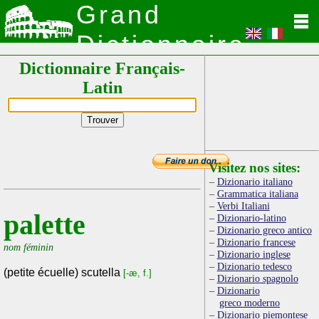
Grand
Dictionnaire
Dictionnaire Français-
Latin
Latin
Visitez nos sites:
Dizionario italiano
Grammatica italiana
Verbi Italiani
palette
Dizionario-latino
Dizionario greco antico
Dizionario francese
nom féminin
Dizionario inglese
Dizionario tedesco
(petite écuelle) scutella
[-æ, f.]
Dizionario spagnolo
Dizionario
greco moderno
Dizionario piemontese