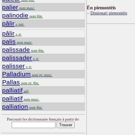
palier
Ën piemontèis
nom masc.
Dissionari piemontèis
palinodie
nom fém.
pâlir
v. intr.
pâlir
v. tr.
palis
nom masc.
palissade
nom fém.
palissader
v. tr.
palisser
v. tr.
Palladium
nom pr. masc.
Pallas
nom pr. fém.
palliatif
adj.
palliatif
nom masc.
palliation
nom fém.
Parcourir les dictionnaire français à partir de: