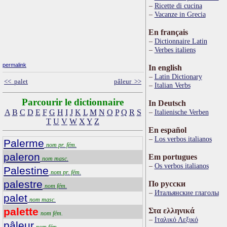
Ricette di cucina
Vacanze in Grecia
En français
Dictionnaire Latin
Verbes italiens
permalink
In english
Latin Dictionary
<< palet
pâleur >>
Italian Verbs
Parcourir le dictionnaire
In Deutsch
A
B
C
D
E
F
G
H
I
J
K
L
M
N
O
P
Q
R
S
Italienische Verben
T
U
V
W
X
Y
Z
En español
Los verbos italianos
Palerme
nom pr. fém.
paleron
Em portugues
nom masc.
Os verbos italianos
Palestine
nom pr. fém.
palestre
По русски
nom fém.
Итальянские глаголы
palet
nom masc.
palette
Στα ελληνικά
nom fém.
Ιταλικό Λεξικό
pâleur
nom fém.