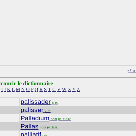
pâli
courir le dictionnaire
I
J
K
L
M
N
O
P
Q
R
S
T
U
V
W
X
Y
Z
palissader
v. tr.
palisser
v. tr.
Palladium
nom pr. masc.
Pallas
nom pr. fém.
palliatif
adj.