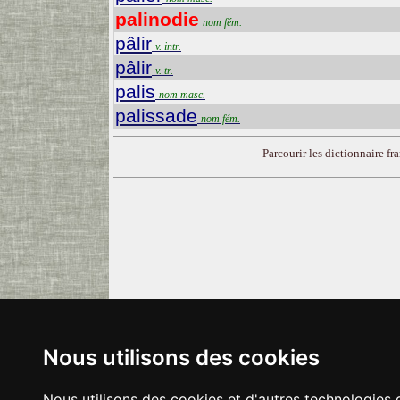
palinodie
nom fém.
pâlir
v. intr.
pâlir
v. tr.
palis
nom masc.
palissade
nom fém.
Parcourir les dictionnaire fra
Nous utilisons des cookies
Nous utilisons des cookies et d'autres technologies 