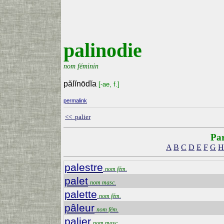
palinodie
nom féminin
pălĭnōdĭa
[-ae, f.]
permalink
<< palier
Par
A
B
C
D
E
F
G
H
palestre
nom fém.
palet
nom masc.
palette
nom fém.
pâleur
nom fém.
palier
nom masc.