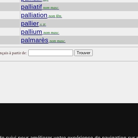
palliatif
nom masc.
palliation
nom fém.
pallier
v. tr.
pallium
nom masc.
palmarès
nom masc.
nçais à partir de:
de suivi pour améliorer votre expérience de navigation sur