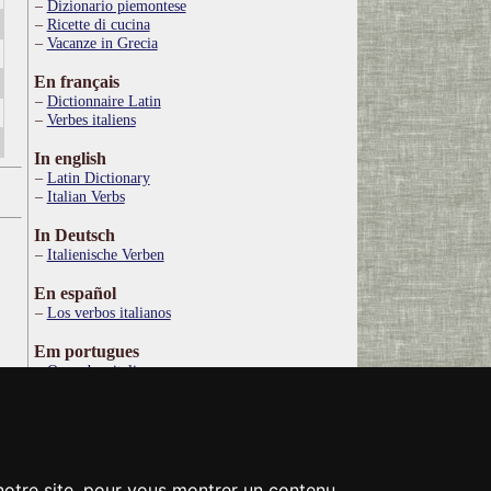
Dizionario piemontese
Ricette di cucina
Vacanze in Grecia
En français
Dictionnaire Latin
Verbes italiens
In english
Latin Dictionary
Italian Verbs
In Deutsch
Italienische Verben
En español
Los verbos italianos
Em portugues
Os verbos italianos
По русски
Итальянские глаголы
Στα ελληνικά
Ιταλικό Λεξικό
 notre site, pour vous montrer un contenu