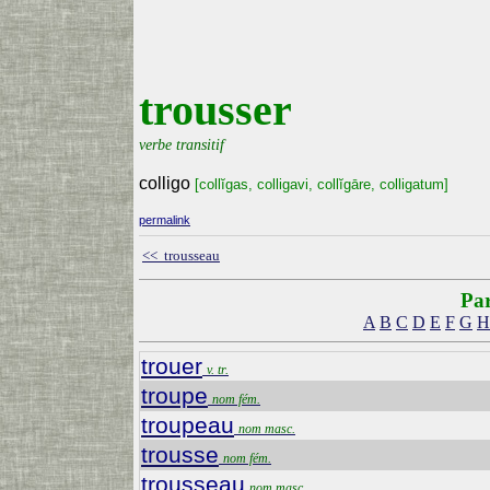
trousser
verbe transitif
colligo
[collĭgas, colligavi, collĭgāre, colligatum]
permalink
<< trousseau
Par
A
B
C
D
E
F
G
H
trouer
v. tr.
troupe
nom fém.
troupeau
nom masc.
trousse
nom fém.
trousseau
nom masc.