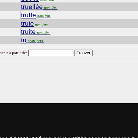
truellée
nom fém.
truffe
nom fém.
truie
nom fém.
truite
nom fém.
tu
pron. pers.
nçais à partir de:
de suivi pour améliorer votre expérience de navigation sur