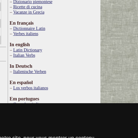
Dizionario piemontese
Ricette di cucina
Vacanze in Grecia
En français
Dictionnaire Latin
Verbes italiens
In english
Latin Dictionary
Italian Verbs
In Deutsch
Italienische Verben
En español
Los verbos italianos
Em portugues
Os verbos italianos
По русски
Итальянские глаголы
Στα ελληνικά
Ιταλικό Λεξικό
 notre site, pour vous montrer un contenu