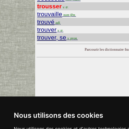
trousser
v. tr.
trouvaille
nom fém.
trouvé
adj.
trouver
v. tr.
trouver, se
v. pron.
Parcourir les dictionnaire fra
Nous utilisons des cookies
Nous utilisons des cookies et d'autres technologies 