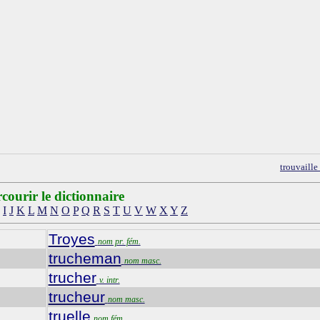
trouvaill
courir le dictionnaire
I
J
K
L
M
N
O
P
Q
R
S
T
U
V
W
X
Y
Z
Troyes
nom pr. fém.
trucheman
nom masc.
trucher
v. intr.
trucheur
nom masc.
truelle
nom fém.