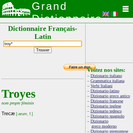
Grand
Dictionnaire
Dictionnaire Français-
Latin
Latin
Visitez nos sites:
Dizionario italiano
Grammatica italiana
Verbi Italiani
Troyes
Dizionario-latino
Dizionario greco antico
Dizionario francese
nom propre féminin
Dizionario inglese
Dizionario tedesco
Trecæ
[-arum, f.]
Dizionario spagnolo
Dizionario
greco moderno
Dizionario piemontese