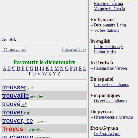
Ricette di cucina
Vacanze in Grecia
En français
Dictionnaire Latin
Verbes italiens
permalink
In english
Latin Dictionary
<< trouver, se
trucheman >>
Italian Verbs
Parcourir le dictionnaire
In Deutsch
A
B
C
D
E
F
G
H
I
J
K
L
M
N
O
P
Q
R
S
Italienische Verben
T
U
V
W
X
Y
Z
En español
Los verbos italianos
trousser
v. tr.
trouvaille
Em portugues
nom fém.
Os verbos italianos
trouvé
adj.
trouver
По русски
v. tr.
Итальянские глаголы
trouver, se
v. pron.
Troyes
Στα ελληνικά
nom pr. fém.
Ιταλικό Λεξικό
trucheman
nom masc.