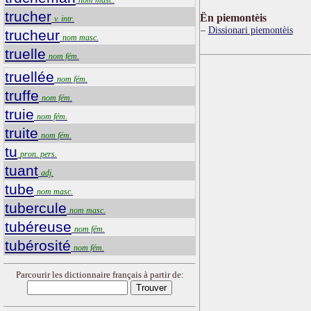
trucher
Ën piemontèis
v. intr.
Dissionari piemontèis
trucheur
nom masc.
truelle
nom fém.
truellée
nom fém.
truffe
nom fém.
truie
nom fém.
truite
nom fém.
tu
pron. pers.
tuant
adj.
tube
nom masc.
tubercule
nom masc.
tubéreuse
nom fém.
tubérosité
nom fém.
Parcourir les dictionnaire français à partir de: