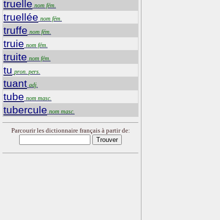
truelle
nom fém.
truellée
nom fém.
truffe
nom fém.
truie
nom fém.
truite
nom fém.
tu
pron. pers.
tuant
adj.
tube
nom masc.
tubercule
nom masc.
Parcourir les dictionnaire français à partir de: