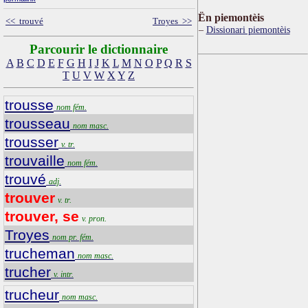
Ën piemontèis
<< trouvé
Troyes >>
Dissionari piemontèis
Parcourir le dictionnaire
A
B
C
D
E
F
G
H
I
J
K
L
M
N
O
P
Q
R
S
T
U
V
W
X
Y
Z
trousse
nom fém.
trousseau
nom masc.
trousser
v. tr.
trouvaille
nom fém.
trouvé
adj.
trouver
v. tr.
trouver, se
v. pron.
Troyes
nom pr. fém.
trucheman
nom masc.
trucher
v. intr.
trucheur
nom masc.