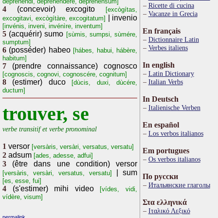
deprehendi, dèpréhendére, deprehensum]
Ricette di cucina
4
(concevoir) excogito
[excògítas,
Vacanze in Grecia
| invenio
excogitavi, excògítàre, excogitatum]
[invénis, inveni, invénìre, inventum]
En français
5
(acquérir) sumo
[sùmis, sumpsi, sùmére,
Dictionnaire Latin
sumptum]
Verbes italiens
6
(posséder) habeo
[hábes, habui, hábère,
habitum]
In english
7
(prendre connaissance) cognosco
Latin Dictionary
[cognoscis, cognovi, cognoscére, cognitum]
8
(estimer) duco
Italian Verbs
[dùcis, duxi, dùcére,
ductum]
In Deutsch
trouver, se
Italienische Verben
En español
verbe transitif et verbe pronominal
Los verbos italianos
1
versor
[versàris, versàri, versatus, versatu]
Em portugues
2
adsum
[ades, adesse, adfui]
Os verbos italianos
3
(être dans une condition) versor
| sum
[versàris, versàri, versatus, versatu]
По русски
[es, esse, fui]
Итальянские глаголы
4
(s'estimer) mihi video
[vídes, vidi,
vídère, visum]
Στα ελληνικά
Ιταλικό Λεξικό
permalink