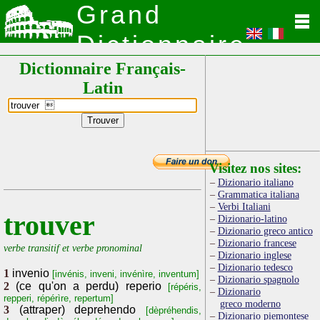
Grand
Dictionnaire
Dictionnaire Français-
Latin
Latin
Visitez nos sites:
Dizionario italiano
Grammatica italiana
Verbi Italiani
trouver
Dizionario-latino
Dizionario greco antico
Dizionario francese
verbe transitif et verbe pronominal
Dizionario inglese
Dizionario tedesco
1
invenio
[invénis, inveni, invénìre, inventum]
Dizionario spagnolo
2
(ce qu'on a perdu) reperio
[répéris,
Dizionario
repperi, répérìre, repertum]
greco moderno
3
(attraper) deprehendo
[dèpréhendis,
Dizionario piemontese