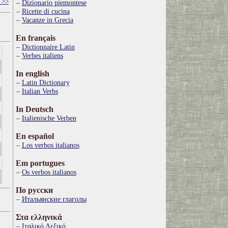
 >>
Dizionario piemontese
Ricette di cucina
Vacanze in Grecia
En français
Dictionnaire Latin
Verbes italiens
In english
Latin Dictionary
Italian Verbs
In Deutsch
Italienische Verben
En español
Los verbos italianos
Em portugues
Os verbos italianos
По русски
Итальянские глаголы
Στα ελληνικά
Ιταλικό Λεξικό