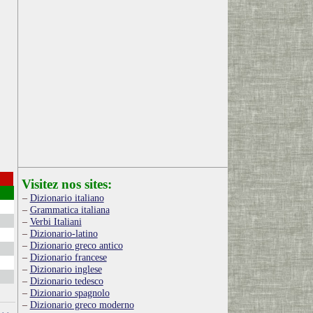
Visitez nos sites:
Dizionario italiano
Grammatica italiana
Verbi Italiani
Dizionario-latino
Dizionario greco antico
Dizionario francese
Dizionario inglese
Dizionario tedesco
Dizionario spagnolo
Dizionario greco moderno