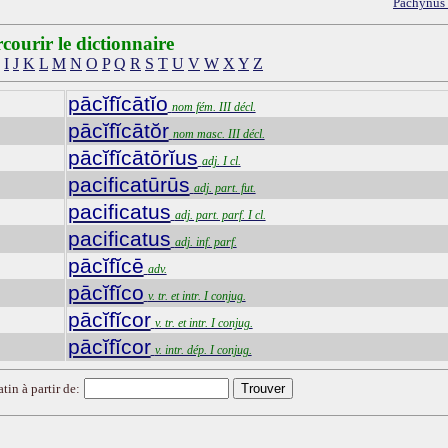
Păchȳnus
courir le dictionnaire
I
J
K
L
M
N
O
P
Q
R
S
T
U
V
W
X
Y
Z
pācĭfĭcātĭo
nom fém. III décl.
pācĭfĭcātŏr
nom masc. III décl.
pācĭfĭcātōrĭus
adj. I cl.
pacificatūrūs
adj. part. fut.
pacificatus
adj. part. parf. I cl.
pacificatus
adj. inf. parf.
pācĭfĭcē
adv.
pācĭfĭco
v. tr. et intr. I conjug.
pācĭfĭcor
v. tr. et intr. I conjug.
pācĭfĭcor
v. intr. dép. I conjug.
tin à partir de: