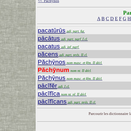
<< Păchȳnos
Par
A
B
C
D
E
F
G
H
pacatūrūs
adj. part. fut.
pācātus
adj. part. parf. I cl.
pacatus
adj. inf. parf.
păcens
adj. part. prés. II cl.
Păchȳnos
nom masc. et fém. II décl.
Păchȳnum
nom nt. II décl.
Păchȳnus
nom masc. et fém. II décl.
pācĭfĕr
adj. I cl.
pācĭfĭca
nom nt. pl. II décl.
pācĭfĭcans
adj. part. prés. II cl.
Parcourir les dictionnaire la