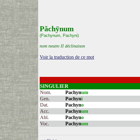
Păchȳnum
(Pachynum, Pachyni)
nom neutro II déclinaison
Voir la traduction de ce mot
SINGULIER
Nom.
Pachyn
um
Gen.
Pachyn
i
Dat.
Pachyn
o
Acc.
Pachyn
um
Abl.
Pachyn
o
Voc.
Pachyn
um