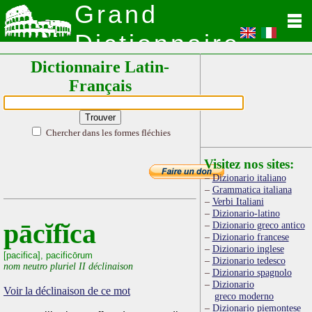
Grand
Dictionnaire
Dictionnaire Latin-
Latin
Français
Chercher dans les formes fléchies
Visitez nos sites:
Dizionario italiano
Grammatica italiana
Verbi Italiani
Dizionario-latino
pācĭfĭca
Dizionario greco antico
Dizionario francese
Dizionario inglese
[pacifica], pacificōrum
Dizionario tedesco
nom neutro pluriel II déclinaison
Dizionario spagnolo
Dizionario
Voir la déclinaison de ce mot
greco moderno
Dizionario piemontese