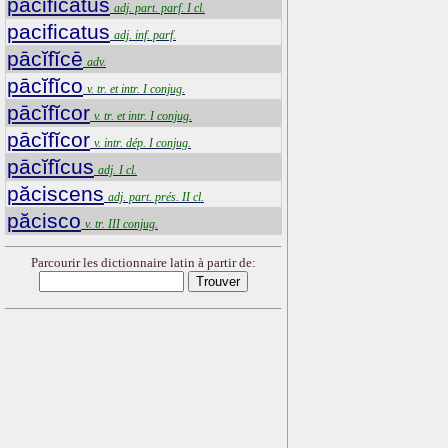
pacificatus
adj. part. parf. I cl.
pacificatus
adj. inf. parf.
pācĭfĭcē
adv.
pācĭfĭco
v. tr. et intr. I conjug.
pācĭfĭcor
v. tr. et intr. I conjug.
pācĭfĭcor
v. intr. dép. I conjug.
pācĭfĭcus
adj. I cl.
păciscens
adj. part. prés. II cl.
păcisco
v. tr. III conjug.
Parcourir les dictionnaire latin à partir de: