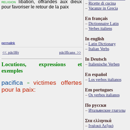
libation, offrandes aux dieux
religion
Ricette di cucina
pour favoriser le retour de la paix
Vacanze in Grecia
En français
Dictionnaire Latin
Verbes italiens
In english
permalink
Latin Dictionary
Italian Verbs
<< pācĭfĕr
pācĭfĭcans >>
In Deutsch
Locutions, expressions et
Italienische Verben
exemples
En español
Los verbos italianos
pacifica
victimes offertes
=
pour la paix:
Em portugues
Os verbos italianos
По русски
Итальянские глаголы
Στα ελληνικά
Ιταλικό Λεξικό