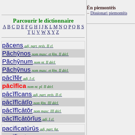
Ën piemontèis
Dissionari piemontèis
Parcourir le dictionnaire
A
B
C
D
E
F
G
H
I
J
K
L
M
N
O
P
Q
R
S
T
U
V
W
X
Y
Z
păcens
adj. part. prés. II cl.
Păchȳnos
nom masc. et fém. II décl.
Păchȳnum
nom nt. II décl.
Păchȳnus
nom masc. et fém. II décl.
pācĭfĕr
adj. I cl.
pācĭfĭca
nom nt. pl. II décl.
pācĭfĭcans
adj. part. prés. II cl.
pācĭfĭcātĭo
nom fém. III décl.
pācĭfĭcātŏr
nom masc. III décl.
pācĭfĭcātōrĭus
adj. I cl.
pacificatūrūs
adj. part. fut.