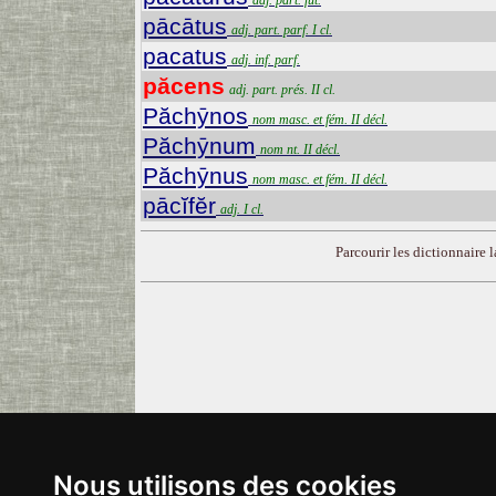
adj. part. fut.
pācātus
adj. part. parf. I cl.
pacatus
adj. inf. parf.
păcens
adj. part. prés. II cl.
Păchȳnos
nom masc. et fém. II décl.
Păchȳnum
nom nt. II décl.
Păchȳnus
nom masc. et fém. II décl.
pācĭfĕr
adj. I cl.
Parcourir les dictionnaire la
Nous utilisons des cookies