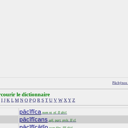
Păchȳnos
courir le dictionnaire
I
J
K
L
M
N
O
P
Q
R
S
T
U
V
W
X
Y
Z
pācĭfĭca
nom nt. pl. II décl.
pācĭfĭcans
adj. part. prés. II cl.
pācĭfĭcātĭo