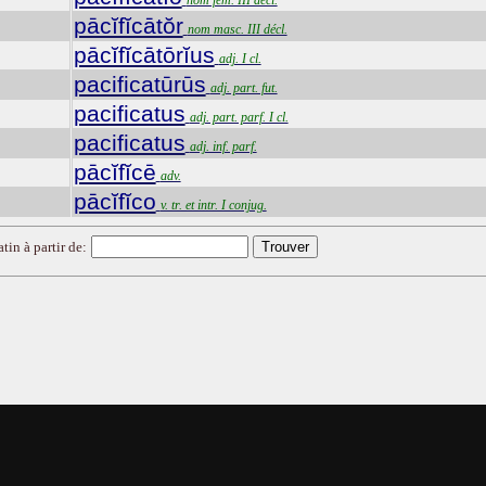
nom fém. III décl.
pācĭfĭcātŏr
nom masc. III décl.
pācĭfĭcātōrĭus
adj. I cl.
pacificatūrūs
adj. part. fut.
pacificatus
adj. part. parf. I cl.
pacificatus
adj. inf. parf.
pācĭfĭcē
adv.
pācĭfĭco
v. tr. et intr. I conjug.
tin à partir de: