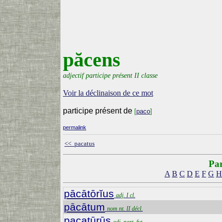
păcens
adjectif participe présent II classe
Voir la déclinaison de ce mot
participe présent de
[
paco
]
permalink
<< pacatus
Par
A
B
C
D
E
F
G
H
pācātōrĭus
adj. I cl.
pācātum
nom nt. II décl.
pacatūrūs