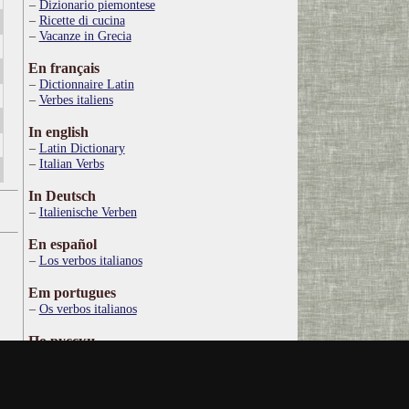
Dizionario piemontese
Ricette di cucina
Vacanze in Grecia
En français
Dictionnaire Latin
Verbes italiens
In english
Latin Dictionary
Italian Verbs
In Deutsch
Italienische Verben
En español
Los verbos italianos
Em portugues
Os verbos italianos
По русски
Итальянские глаголы
Στα ελληνικά
Ιταλικό Λεξικό