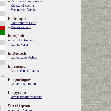
Dizionario piemontese
Ricette di cucina
Vacanze in Grecia
En français
Dictionnaire Latin
Verbes italiens
In english
Latin Dictionary
Italian Verbs
In Deutsch
Italienische Verben
En español
Los verbos italianos
 >>
Em portugues
Os verbos italianos
По русски
Итальянские глаголы
Στα ελληνικά
Ιταλικό Λεξικό