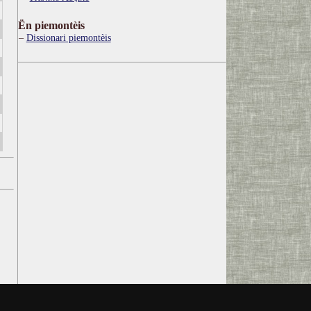
Ën piemontèis
Dissionari piemontèis