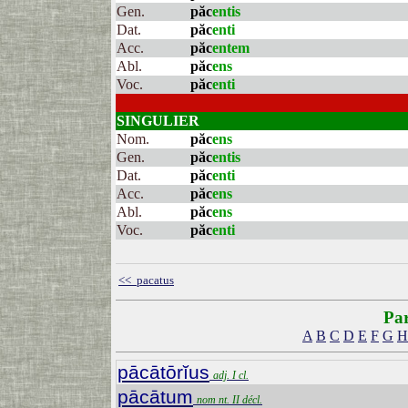
Gen.
păc
entis
Dat.
păc
enti
Acc.
păc
entem
Abl.
păc
ens
Voc.
păc
enti
SINGULIER
Nom.
păc
ens
Gen.
păc
entis
Dat.
păc
enti
Acc.
păc
ens
Abl.
păc
ens
Voc.
păc
enti
<< pacatus
Par
A
B
C
D
E
F
G
H
pācātōrĭus
adj. I cl.
pācātum
nom nt. II décl.