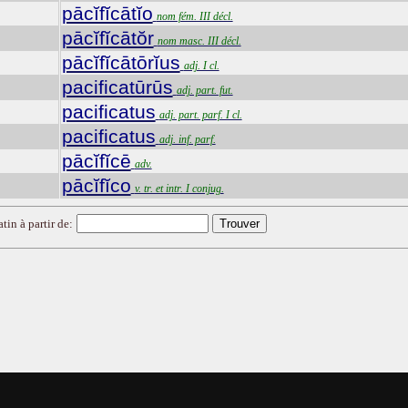
pācĭfĭcātĭo
nom fém. III décl.
pācĭfĭcātŏr
nom masc. III décl.
pācĭfĭcātōrĭus
adj. I cl.
pacificatūrūs
adj. part. fut.
pacificatus
adj. part. parf. I cl.
pacificatus
adj. inf. parf.
pācĭfĭcē
adv.
pācĭfĭco
v. tr. et intr. I conjug.
tin à partir de: