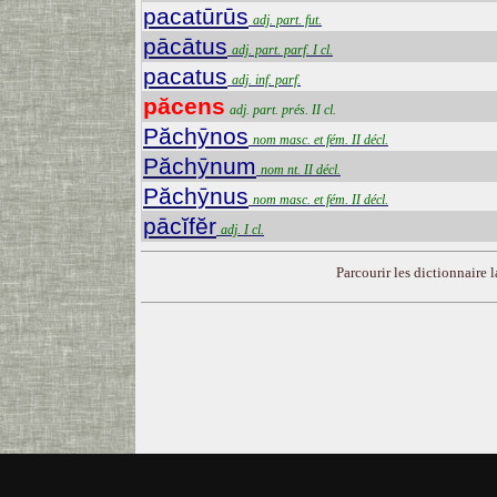
pacatūrūs
adj. part. fut.
pācātus
adj. part. parf. I cl.
pacatus
adj. inf. parf.
păcens
adj. part. prés. II cl.
Păchȳnos
nom masc. et fém. II décl.
Păchȳnum
nom nt. II décl.
Păchȳnus
nom masc. et fém. II décl.
pācĭfĕr
adj. I cl.
Parcourir les dictionnaire la