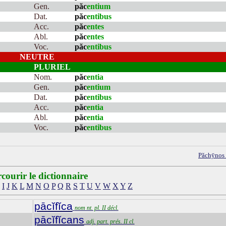
Gen.
păc
entium
Dat.
păc
entibus
Acc.
păc
entes
Abl.
păc
entes
Voc.
păc
entibus
NEUTRE
PLURIEL
Nom.
păc
entia
Gen.
păc
entium
Dat.
păc
entibus
Acc.
păc
entia
Abl.
păc
entia
Voc.
păc
entibus
Păchȳnos
courir le dictionnaire
I
J
K
L
M
N
O
P
Q
R
S
T
U
V
W
X
Y
Z
pācĭfĭca
nom nt. pl. II décl.
pācĭfĭcans
adj. part. prés. II cl.