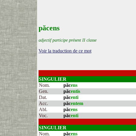
păcens
adjectif participe présent II classe
Voir la traduction de ce mot
SINGULIER
Nom.
păc
ens
Gen.
păc
entis
Dat.
păc
enti
Acc.
păc
entem
Abl.
păc
ens
Voc.
păc
enti
SINGULIER
Nom.
păc
ens