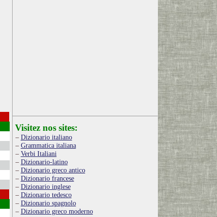
Visitez nos sites:
Dizionario italiano
Grammatica italiana
Verbi Italiani
Dizionario-latino
Dizionario greco antico
Dizionario francese
Dizionario inglese
Dizionario tedesco
Dizionario spagnolo
Dizionario greco moderno