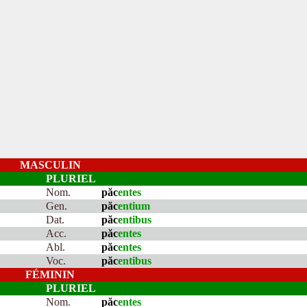
MASCULIN
PLURIEL
Nom.
păc
entes
Gen.
păc
entium
Dat.
păc
entibus
Acc.
păc
entes
Abl.
păc
entes
Voc.
păc
entibus
FÉMININ
PLURIEL
Nom.
păc
entes