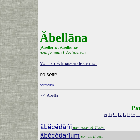
Ăbellāna
[Abellană], Abellanae
nom féminin I déclinaison
Voir la déclinaison de ce mot
noisette
permalink
<< Ăbella
Par
A
B
C
D
E
F
G
H
ăbĕcĕdārĭi
nom masc. pl. II décl.
ăbĕcĕdārĭum
nom nt. II décl.