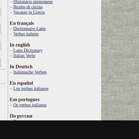
Dizionario piemontese
Ricette di cucina
Vacanze in Grecia
En français
Dictionnaire Latin
Verbes italiens
In english
Latin Dictionary
Italian Verbs
In Deutsch
Italienische Verben
En español
Los verbos italianos
Em portugues
Os verbos italianos
По русски
Итальянские глаголы
Στα ελληνικά
Ιταλικό Λεξικό