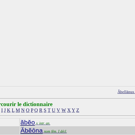
Ăbellānus
courir le dictionnaire
I
J
K
L
M
N
O
P
Q
R
S
T
U
V
W
X
Y
Z
ăbĕo
v. intr. an.
Ăbĕōna
nom fém. I décl.