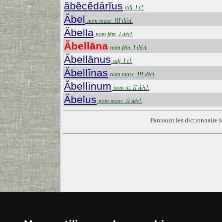
ăbĕcĕdārĭus
adj. I cl.
Ăbel
nom masc. III décl.
Ăbella
nom fém. I décl.
Ăbellāna
nom fém. I décl.
Ăbellānus
adj. I cl.
Ăbellīnas
nom masc. III décl.
Ăbellīnum
nom nt. II décl.
Ăbelus
nom masc. II décl.
Parcourir les dictionnaire la