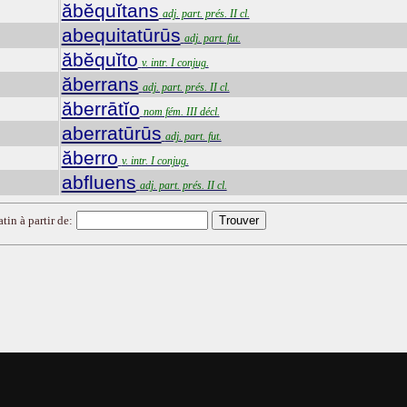
ăbĕquĭtans
adj. part. prés. II cl.
abequitatūrūs
adj. part. fut.
ăbĕquĭto
v. intr. I conjug.
ăberrans
adj. part. prés. II cl.
ăberrātĭo
nom fém. III décl.
aberratūrūs
adj. part. fut.
ăberro
v. intr. I conjug.
abfluens
adj. part. prés. II cl.
tin à partir de: