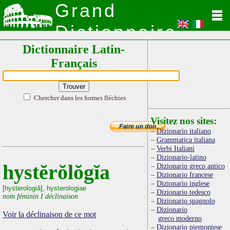
Grand
Dictionnaire
Dictionnaire Latin-
Latin
Français
Chercher dans les formes fléchies
Visitez nos sites:
Dizionario italiano
Grammatica italiana
Verbi Italiani
Dizionario-latino
hystĕrŏlŏgĭa
Dizionario greco antico
Dizionario francese
Dizionario inglese
[hysterologiă], hysterologiae
Dizionario tedesco
nom féminin I déclinaison
Dizionario spagnolo
Dizionario
Voir la déclinaison de ce mot
greco moderno
Dizionario piemontese