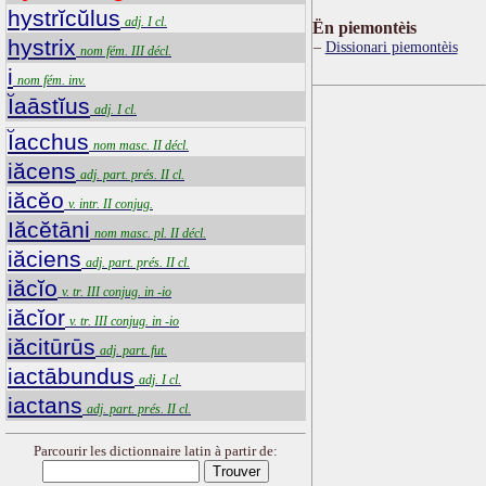
hystrĭcŭlus
adj. I cl.
Ën piemontèis
hystrix
Dissionari piemontèis
nom fém. III décl.
i
nom fém. inv.
Ĭaāstĭus
adj. I cl.
Ĭacchus
nom masc. II décl.
iăcens
adj. part. prés. II cl.
iăcĕo
v. intr. II conjug.
Iăcĕtāni
nom masc. pl. II décl.
iăciens
adj. part. prés. II cl.
iăcĭo
v. tr. III conjug. in -io
iăcĭor
v. tr. III conjug. in -io
iăcitūrūs
adj. part. fut.
iactābundus
adj. I cl.
iactans
adj. part. prés. II cl.
Parcourir les dictionnaire latin à partir de: