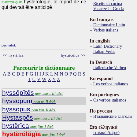
hystérologie, le report de ce
rhétorique
Ricette di cucina
qui devrait être anticipé
Vacanze in Grecia
En français
Dictionnaire Latin
Verbes italiens
In english
permalink
Latin Dictionary
Italian Verbs
<< hystĕrĭca
hystrĭcŭlus >>
In Deutsch
Parcourir le dictionnaire
Italienische Verben
A
B
C
D
E
F
G
H
I
J
K
L
M
N
O
P
Q
R
S
En español
T
U
V
W
X
Y
Z
Los verbos italianos
hyssōpītēs
nom masc. III décl.
Em portugues
hyssopum
Os verbos italianos
nom nt. II décl.
hyssopus
nom fém. II décl.
По русски
Hystaspēs
Итальянские глаголы
nom masc. III décl.
hystĕrĭca
nom fém. I décl.
Στα ελληνικά
Ιταλικό Λεξικό
hystĕrŏlŏgĭa
nom fém. I décl.