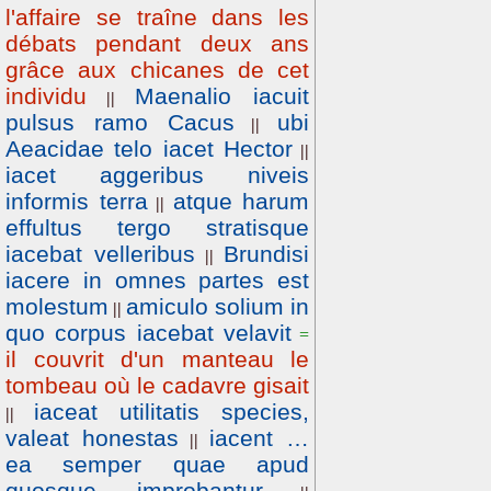
l'affaire se traîne dans les
débats pendant deux ans
grâce aux chicanes de cet
individu
Maenalio iacuit
||
pulsus ramo Cacus
ubi
||
Aeacidae telo iacet Hector
||
iacet aggeribus niveis
informis terra
atque harum
||
effultus tergo stratisque
iacebat velleribus
Brundisi
||
iacere in omnes partes est
molestum
amiculo solium in
||
quo corpus iacebat velavit
=
il couvrit d'un manteau le
tombeau où le cadavre gisait
iaceat utilitatis species,
||
valeat honestas
iacent …
||
ea semper quae apud
quosque improbantur