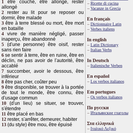
1
être couché, être allongé, rester
Ricette di cucina
allongé
Vacanze in Grecia
2
rester au lit pour se reposer ou
dormir, être malade
En français
3
être à terre blessé ou mort, être mort
Dictionnaire Latin
en bataille
Verbes italiens
4
vivre de manière négligé, passer
inaperçu, être abandonné
In english
5
(d'une personne) être oisif, rester
Latin Dictionary
sans rien faire
Italian Verbs
6
se sentir à terre, être en ruine, être en
déclin, ne pas avoir de l'autorité, être
In Deutsch
accablé
Italienische Verben
7
succomber, avoir le dessous, être
En español
inférieur
Los verbos italianos
8
être pas cher, coûter peu
9
être disponible, se trouver à la portée
Em portugues
de tout le monde, être connu, être
Os verbos italianos
d'usage commun
10
(d'un lieu) se situer, se trouver,
По русски
s'étendre
Итальянские глаголы
11
être placé en bas
12
rester, s'arrêter, demeurer, habiter
Στα ελληνικά
13
(du style) être mou, être épuisé
Ιταλικό Λεξικό