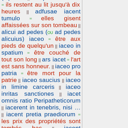
ils restent au lit jusqu'à dix
=
heures
adfusae iacent
||
tumulo
elles gisent
=
affaissées sur son tombeau
||
alicui ad pedes (
ad pedes
ou
alicuius) iaceo
être aux
=
pieds de quelqu'un
iaceo in
||
spatium
être couché de
=
tout son long
ars iacet
l'art
||
=
est sans honneur.
iaceo pro
||
patria
être mort pour la
=
patrie
iaceo saucius
iaceo
||
||
in limine carceris
iaceo
||
inritas sanctiones
iacet
||
omnis ratio Peripatheticorum
iacerent in tenebris, nisi …
||
iacent pretia praediorum
||
=
les prix des propriétés sont
tombés bas
iacent