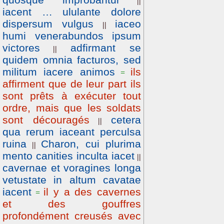
||
iacent … ululante dolore
dispersum vulgus
iaceo
||
humi venerabundos ipsum
victores
adfirmant se
||
quidem omnia facturos, sed
militum iacere animos
ils
=
affirment que de leur part ils
sont prêts à exécuter tout
ordre, mais que les soldats
sont découragés
cetera
||
qua rerum iaceant perculsa
ruina
Charon, cui plurima
||
mento canities inculta iacet
||
cavernae et voragines longa
vetustate in altum cavatae
iacent
il y a des cavernes
=
et des gouffres
profondément creusés avec