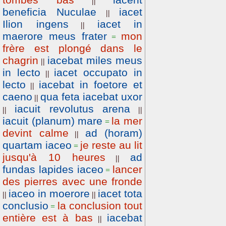
||
beneficia Nuculae
iacet
||
Ilion ingens
iacet in
||
maerore meus frater
mon
=
frère est plongé dans le
chagrin
iacebat miles meus
||
in lecto
iacet occupato in
||
lecto
iacebat in foetore et
||
caeno
qua feta iacebat uxor
||
iacuit revolutus arena
||
||
iacuit (planum) mare
la mer
=
devint calme
ad (horam)
||
quartam iaceo
je reste au lit
=
jusqu'à 10 heures
ad
||
fundas lapides iaceo
lancer
=
des pierres avec une fronde
iaceo in moerore
iacet tota
||
||
conclusio
la conclusion tout
=
entière est à bas
iacebat
||