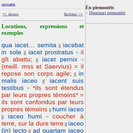
permalink
Ën piemontèis
Dissionari piemontèis
<< iăcens
Iăcĕtāni >>
Locutions, expressions et
exemples
qua iacet… semita
iacebat
||
in sole
iacet prostratus
il
||
=
gît abattu;
iacet pernix
||
=
(meill. mss et Saervius) = il
repose son corps agile;
in
||
malis iaceo
iacent suis
||
testibus
*ils sont étendus
=
par leurs propres témoins* =
ils sont confondus par leurs
propres témoins
humi iaceo
||
iaceo humi
coucher à
||
=
terre, sur la dure terre
iaceo
||
(in) lecto
ad quartam iaceo
||