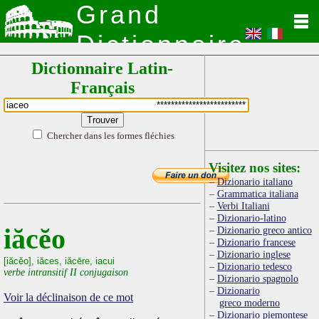
Grand
Dictionnaire
Dictionnaire Latin-
Latin
Français
Chercher dans les formes fléchies
Visitez nos sites:
Dizionario italiano
Grammatica italiana
Verbi Italiani
Dizionario-latino
iăcĕo
Dizionario greco antico
Dizionario francese
Dizionario inglese
[iăcĕo], iăces, iăcēre, iacui
Dizionario tedesco
verbe intransitif II conjugaison
Dizionario spagnolo
Dizionario
Voir la déclinaison de ce mot
greco moderno
Dizionario piemontese