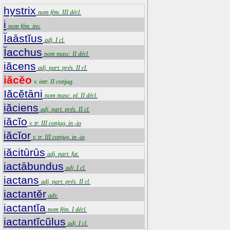
hystrix
nom fém. III décl.
i
nom fém. inv.
Ĭaāstĭus
adj. I cl.
Ĭacchus
nom masc. II décl.
iăcens
adj. part. prés. II cl.
iăcĕo
v. intr. II conjug.
Iăcĕtāni
nom masc. pl. II décl.
iăciens
adj. part. prés. II cl.
iăcĭo
v. tr. III conjug. in -io
iăcĭor
v. tr. III conjug. in -io
iăcitūrūs
adj. part. fut.
iactābundus
adj. I cl.
iactans
adj. part. prés. II cl.
iactantĕr
adv.
iactantĭa
nom fém. I décl.
iactantĭcŭlus
adj. I cl.