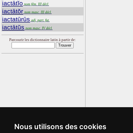
iactātĭo
nom fém. III décl.
iactātŏr
nom masc. III décl.
iactatūrūs
adj. part. fut.
iactātŭs
nom masc. IV décl.
Parcourir les dictionnaire latin à partir de:
Nous utilisons des cookies