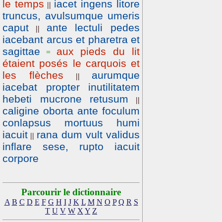
le temps
iacet ingens litore
||
truncus, avulsumque umeris
caput
ante lectuli pedes
||
iacebant arcus et pharetra et
sagittae
aux pieds du lit
=
étaient posés le carquois et
les flèches
aurumque
||
iacebat propter inutilitatem
hebeti mucrone retusum
||
caligine oborta ante foculum
conlapsus mortuus humi
iacuit
rana dum vult validus
||
inflare sese, rupto iacuit
corpore
Parcourir le dictionnaire
A
B
C
D
E
F
G
H
I
J
K
L
M
N
O
P
Q
R
S
T
U
V
W
X
Y
Z