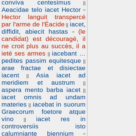
conviva centesimus
||
Aeacidae telo iacet Hector
=
Hector languit transpercé
par l'arme de l'Éacide
iacet,
||
diffidit, abiecit hastas
(le
=
candidat) est découragé, il
ne croit plus au succès, il a
ieté ses armes
iacebant …
||
pedites passim equitesque
||
arae fractae et disiectae
iacent
Asia iacet ad
||
meridiem et austrum
||
aspera mento barba iacet
||
iacet omnis ad undam
materies
iacebat in suorum
||
Graecorum foetore atque
vino
iacet res in
||
controversiis isto
calumniante biennium
=