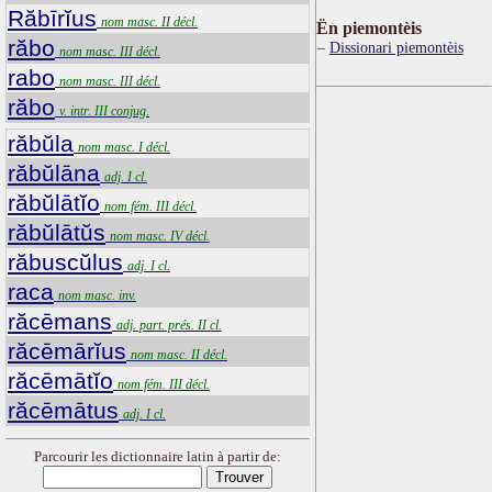
Răbīrĭus
nom masc. II décl.
Ën piemontèis
răbo
Dissionari piemontèis
nom masc. III décl.
rabo
nom masc. III décl.
răbo
v. intr. III conjug.
răbŭla
nom masc. I décl.
răbŭlāna
adj. I cl.
răbŭlātĭo
nom fém. III décl.
răbŭlātŭs
nom masc. IV décl.
răbuscŭlus
adj. I cl.
raca
nom masc. inv.
răcēmans
adj. part. prés. II cl.
răcēmārĭus
nom masc. II décl.
răcēmātĭo
nom fém. III décl.
răcēmātus
adj. I cl.
Parcourir les dictionnaire latin à partir de: