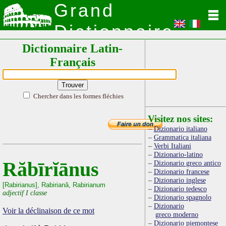
Grand
Dictionnaire
Dictionnaire Latin-
Latin
Français
Chercher dans les formes fléchies
Visitez nos sites:
Dizionario italiano
Grammatica italiana
Verbi Italiani
Dizionario-latino
Răbīrĭānus
Dizionario greco antico
Dizionario francese
Dizionario inglese
[Rabirianus], Rabiriană, Rabirianum
Dizionario tedesco
adjectif I classe
Dizionario spagnolo
Dizionario
Voir la déclinaison de ce mot
greco moderno
Dizionario piemontese