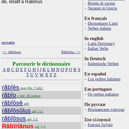
de, relatif à Rabirius
Ricette di cucina
Vacanze in Grecia
En français
Dictionnaire Latin
Verbes italiens
In english
permalink
Latin Dictionary
Italian Verbs
<< răbĭōsus
Răbīrĭus >>
In Deutsch
Parcourir le dictionnaire
Italienische Verben
A
B
C
D
E
F
G
H
I
J
K
L
M
N
O
P
Q
R
S
En español
T
U
V
W
X
Y
Z
Los verbos italianos
răbĭēs
nom fém. V décl.
Em portugues
răbĭo
Os verbos italianos
v. intr. III conjug.
răbĭōsē
adv.
По русски
răbĭōsŭlus
Итальянские глаголы
adj. I cl.
răbĭōsus
adj. I cl.
Στα ελληνικά
Ιταλικό Λεξικό
Răbīrĭānus
adj. I cl.