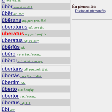
nom fém. inv.
ūbĕr
Ën piemontèis
nom nt. III décl.
Dissionari piemontèis
ūbĕr
adj. II cl.
ūbĕrans
adj. part. prés. II cl.
uberatūrūs
adj. part. fut.
uberatus
adj. part. parf. I cl.
uberatus
adj. inf. parf.
ūbĕrĭŭs
adv.
ūbĕro
v. tr. et intr. I conjug.
ūbĕror
v. tr. et intr. I conjug.
ūbertans
adj. part. prés. II cl.
ūbertās
nom fém. III décl.
ūbertim
adv.
ūberto
v. tr. I conjug.
ūbertor
v. tr. I conjug.
ūbertus
adj. I cl.
ŭbĭ
adv.