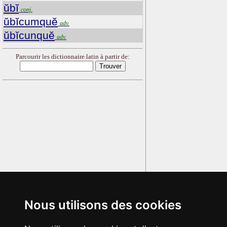
ŭbĭ
conj.
ŭbĭcumquĕ
adv.
ŭbĭcunquĕ
adv.
Parcourir les dictionnaire latin à partir de:
Nous utilisons des cookies