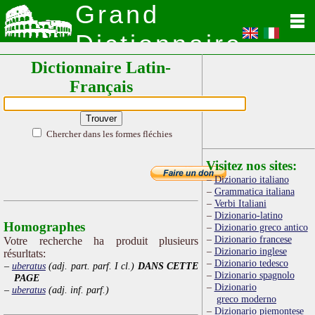
Grand
Dictionnaire
Dictionnaire Latin-
Latin
Français
Chercher dans les formes fléchies
Visitez nos sites:
Dizionario italiano
Grammatica italiana
Verbi Italiani
Dizionario-latino
Homographes
Dizionario greco antico
Dizionario francese
Votre recherche ha produit plusieurs
Dizionario inglese
résurltats:
Dizionario tedesco
uberatus
(adj. part. parf. I cl.)
DANS CETTE
Dizionario spagnolo
PAGE
Dizionario
uberatus
(adj. inf. parf.)
greco moderno
Dizionario piemontese