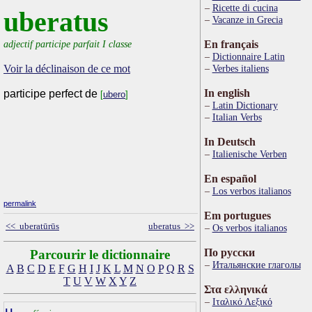
Ricette di cucina
uberatus
Vacanze in Grecia
adjectif participe parfait I classe
En français
Dictionnaire Latin
Voir la déclinaison de ce mot
Verbes italiens
In english
participe perfect de
[
ubero
]
Latin Dictionary
Italian Verbs
In Deutsch
Italienische Verben
En español
Los verbos italianos
permalink
Em portugues
<< uberatūrūs
uberatus >>
Os verbos italianos
По русски
Parcourir le dictionnaire
Итальянские глаголы
A
B
C
D
E
F
G
H
I
J
K
L
M
N
O
P
Q
R
S
T
U
V
W
X
Y
Z
Στα ελληνικά
Ιταλικό Λεξικό
u