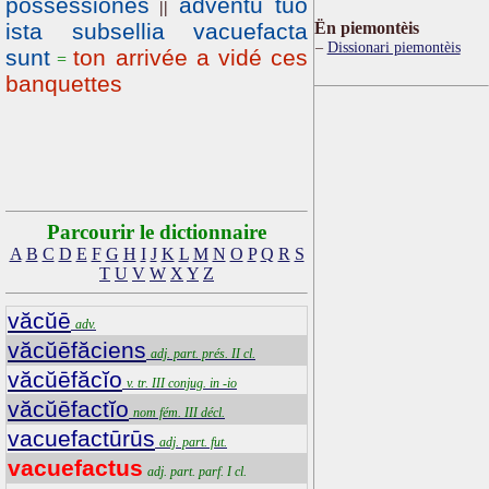
possessiones
adventu tuo
||
ista subsellia vacuefacta
Ën piemontèis
Dissionari piemontèis
sunt
ton arrivée a vidé ces
=
banquettes
Parcourir le dictionnaire
A
B
C
D
E
F
G
H
I
J
K
L
M
N
O
P
Q
R
S
T
U
V
W
X
Y
Z
văcŭē
adv.
văcŭēfăciens
adj. part. prés. II cl.
văcŭēfăcĭo
v. tr. III conjug. in -io
văcŭēfactĭo
nom fém. III décl.
vacuefactūrūs
adj. part. fut.
vacuefactus
adj. part. parf. I cl.