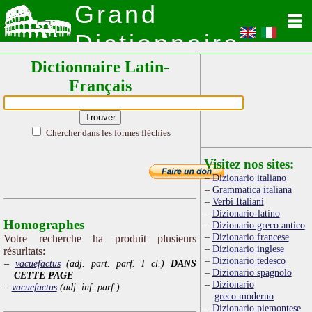
Grand
Dictionnaire
Dictionnaire Latin-
Latin
Français
Chercher dans les formes fléchies
Visitez nos sites:
Dizionario italiano
Grammatica italiana
Verbi Italiani
Dizionario-latino
Homographes
Dizionario greco antico
Dizionario francese
Votre recherche ha produit plusieurs
Dizionario inglese
résurltats:
Dizionario tedesco
vacuefactus
(adj. part. parf. I cl.)
DANS
Dizionario spagnolo
CETTE PAGE
Dizionario
vacuefactus
(adj. inf. parf.)
greco moderno
Dizionario piemontese