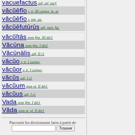
vacuefactus
adj. inf. parf.
văcŭēfĭo
v. tr. III conjug. in -io
văcŭēfīo
v. intr. an.
văcŭēfutūrūs
adj. part. fut.
văcŭĭtās
nom fém. III décl.
Văcūna
nom fém. I décl.
Văcūnālis
adj. II cl.
văcŭo
v. tr. I conjug.
văcŭor
v. tr. I conjug.
văcŭs
adj. I cl.
văcŭum
nom nt. II décl.
văcŭus
adj. I cl.
Vada
nom fém. I décl.
Văda
nom nt. pl. II décl.
Parcourir les dictionnaire latin à partir de: