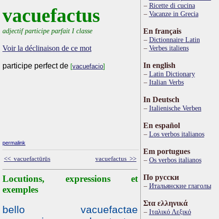
Ricette di cucina
vacuefactus
Vacanze in Grecia
adjectif participe parfait I classe
En français
Dictionnaire Latin
Voir la déclinaison de ce mot
Verbes italiens
In english
participe perfect de
[
vacuefacio
]
Latin Dictionary
Italian Verbs
In Deutsch
Italienische Verben
En español
Los verbos italianos
permalink
Em portugues
<< vacuefactūrūs
vacuefactus >>
Os verbos italianos
По русски
Locutions, expressions et
Итальянские глаголы
exemples
Στα ελληνικά
bello vacuefactae
Ιταλικό Λεξικό