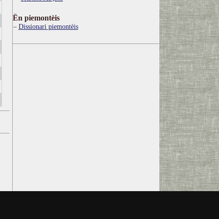
Ën piemontèis
Dissionari piemontèis