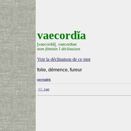
vaecordĭa
[vaecordiă], vaecordiae
nom féminin I déclinaison
Voir la déclinaison de ce mot
folie, démence, fureur
permalink
<< vae