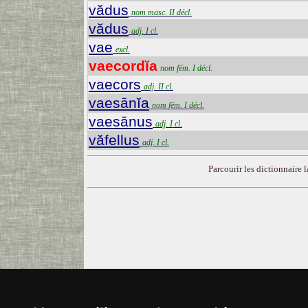
vădus
nom masc. II décl.
vădus
adj. I cl.
vae
excl.
vaecordĭa
nom fém. I décl.
vaecors
adj. II cl.
vaesānĭa
nom fém. I décl.
vaesānus
adj. I cl.
văfellus
adj. I cl.
Parcourir les dictionnaire la