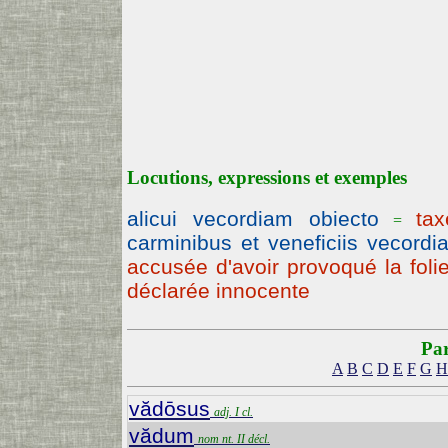
Locutions, expressions et exemples
alicui vecordiam obiecto
ta
=
carminibus et veneficiis vecordi
accusée d'avoir provoqué la folie
déclarée innocente
Par
A
B
C
D
E
F
G
H
vădōsus
adj. I cl.
vădum
nom nt. II décl.