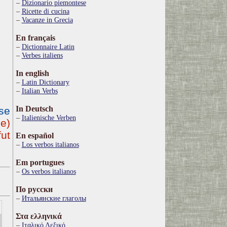
Dizionario piemontese
Ricette di cucina
Vacanze in Grecia
En français
Dictionnaire Latin
Verbes italiens
In english
Latin Dictionary
Italian Verbs
In Deutsch
se
Italienische Verben
ue)
fut
En español
Los verbos italianos
Em portugues
Os verbos italianos
По русски
Итальянские глаголы
Στα ελληνικά
Ιταλικό Λεξικό