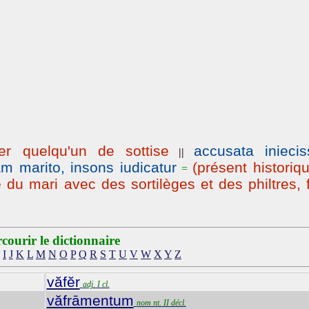
xer quelqu'un de sottise
accusata iniecis
||
am marito, insons iudicatur
(présent historiq
=
 du mari avec des sortilèges et des philtres, 
courir le dictionnaire
I
J
K
L
M
N
O
P
Q
R
S
T
U
V
W
X
Y
Z
văfĕr
adj. I cl.
văfrāmentum
nom nt. II décl.