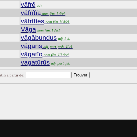
văfrē
adv.
văfrĭtĭa
nom fém. I décl.
văfrĭtĭes
nom fém. V décl.
Văga
nom fém. I décl.
văgābundus
adj. I cl.
văgans
adj. part. prés. II cl.
văgātĭo
nom fém. III décl.
vagatūrūs
adj. part. fut.
tin à partir de: